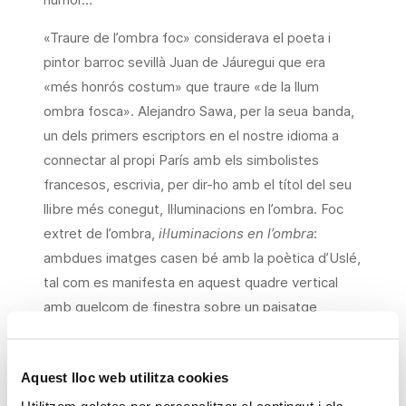
«Traure de l’ombra foc» considerava el poeta i
pintor barroc sevillà Juan de Jáuregui que era
«més honrós costum» que traure «de la llum
ombra fosca». Alejandro Sawa, per la seua banda,
un dels primers escriptors en el nostre idioma a
connectar al propi París amb els simbolistes
francesos, escrivia, per dir-ho amb el títol del seu
llibre més conegut, Il·luminacions en l’ombra. Foc
extret de l’ombra,
il·luminacions en l’ombra
:
ambdues imatges casen bé amb la poètica d’Uslé,
tal com es manifesta en aquest quadre vertical
amb quelcom de finestra sobre un paisatge
interior, d’aquest quadre oníric i inquietant que la
Fundació Bancaixa va localitzar en Arco, on l’oferia
Aquest lloc web utilitza cookies
la galeria barcelonina Oriol.
Utilitzem galetes per personalitzar el contingut i els