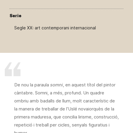
Serie
Segle XX: art contemporani internacional
De nou la paraula
somni
, en aquest títol del pintor
càntabre. Somni, a més, profund. Un quadre
ombriu amb badalls de llum, molt característic de
la manera de treballar de l’Uslé novaiorquès de la
primera maduresa, que concilia lirisme, construcció,
repetició i treball per cicles, senyals figuratius i
humor…