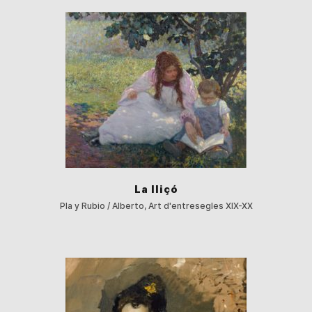
La lliçó
Pla y Rubio / Alberto, Art d'entresegles XIX-XX