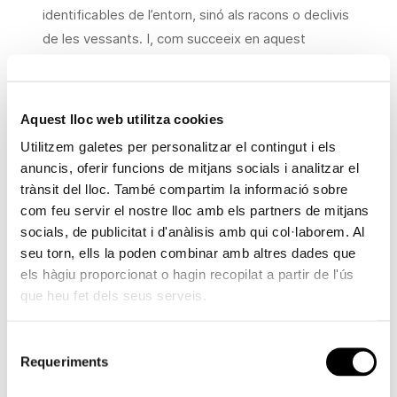
identificables de l’entorn, sinó als racons o declivis
de les vessants. I, com succeeix en aquest
exemple concret, ho va fer amb un llenguatge
dens, exuberant i sintètic alhora, que entroncava
amb el paisatge que venia desenvolupant-se a
Aquest lloc web utilitza cookies
València a l’entorn de l’agrupació de la Joventut
Utilitzem galetes per personalitzar el contingut i els
Artística Valenciana. Moreno Gimeno, com tants
anuncis, oferir funcions de mitjans socials i analitzar el
paisatgistes d’aleshores, va partir de la tradició de
trànsit del lloc. També compartim la informació sobre
l’impressionisme valencià que representaven
com feu servir el nostre lloc amb els partners de mitjans
Sorolla i els sorollistes, però va conduir aquesta
socials, de publicitat i d'anàlisis amb qui col·laborem. Al
seu torn, ells la poden combinar amb altres dades que
herència cap a una pintura de major solidesa i
els hàgiu proporcionat o hagin recopilat a partir de l'ús
pasta que en aquesta obra en concret podria
que heu fet dels seus serveis.
acostar-se més a la tradició postimpressionista
que representava l’obra de Darío de Regoyos. La
Selecció
vista de Sagunt va ser pintada el 1921, en plena
Requeriments
de
joventut de l’artista. Hi aborda el tema del camí
consentiment