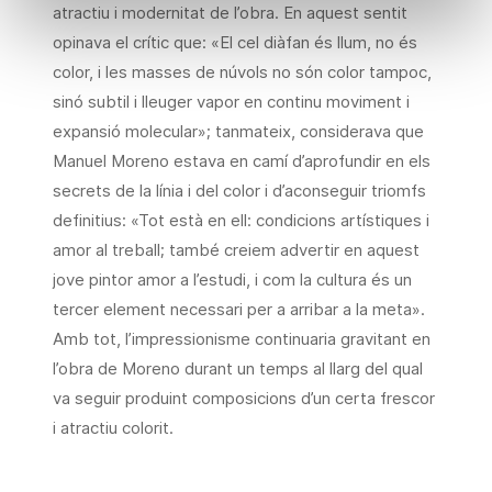
atractiu i modernitat de l’obra. En aquest sentit
opinava el crític que: «El cel diàfan és llum, no és
color, i les masses de núvols no són color tampoc,
sinó subtil i lleuger vapor en continu moviment i
expansió molecular»; tanmateix, considerava que
Manuel Moreno estava en camí d’aprofundir en els
secrets de la línia i del color i d’aconseguir triomfs
definitius: «Tot està en ell: condicions artístiques i
amor al treball; també creiem advertir en aquest
jove pintor amor a l’estudi, i com la cultura és un
tercer element necessari per a arribar a la meta».
Amb tot, l’impressionisme continuaria gravitant en
l’obra de Moreno durant un temps al llarg del qual
va seguir produint composicions d’un certa frescor
i atractiu colorit.