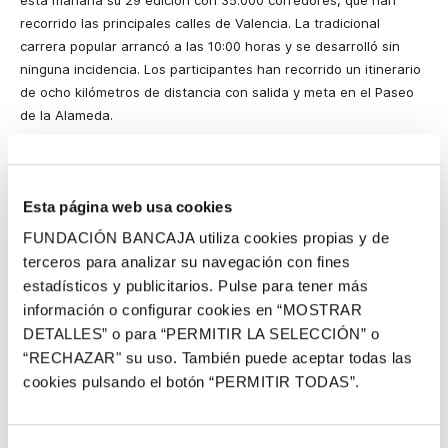
esta mañana su 29 edición con 35.000 corredores, que han
recorrido las principales calles de Valencia. La tradicional
carrera popular arrancó a las 10:00 horas y se desarrolló sin
ninguna incidencia. Los participantes han recorrido un itinerario
de ocho kilómetros de distancia con salida y meta en el Paseo
de
la Alameda.
El principal objetivo de
la Volta
a Peu no es la competición en sí,
sino la celebración de una fiesta atlética. Por este motivo, todos
los corredores que han finalizado la prueba han recibido como
Esta página web usa cookies
obsequio la tradicional camiseta diseñada especialmente para
FUNDACIÓN BANCAJA utiliza cookies propias y de
la ocasión. No
obstante, los diez primeros clasificados de las
terceros para analizar su navegación con fines
categorías masculina y femenina han recibido un trofeo como
estadísticos y publicitarios. Pulse para tener más
reconocimiento a sus marcas.
información o configurar cookies en “MOSTRAR
La carrera masculina ha sido dominada por Jaouad Oumellal
DETALLES” o para “PERMITIR LA SELECCIÓN” o
quien
ha repetido victoria en un tiempo de 24:45, prácticamente
“RECHAZAR" su uso. También puede aceptar todas las
idéntico al realizado en 2010; y también en el apartado
cookies pulsando el botón “PERMITIR TODAS”.
femenino el triunfo ha sido para Marta Esteban que cruzaba la
meta y paraba el crono en un tiempo de 28:51.