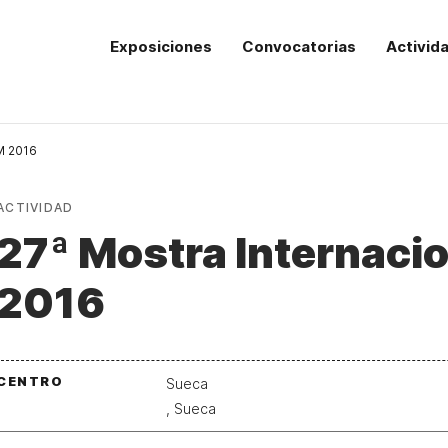
Exposiciones
Convocatorias
Activid
M 2016
ACTIVIDAD
27ª Mostra Internaci
2016
CENTRO
Sueca
, Sueca