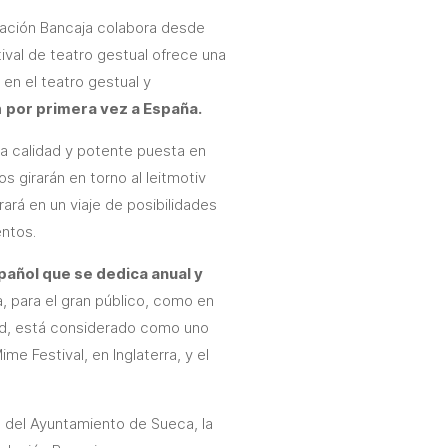
dación Bancaja colabora desde
ival de teatro gestual ofrece una
en el teatro gestual y
n
por primera vez a España.
ta calidad y potente puesta en
 girarán en torno al leitmotiv
rará en un viaje de posibilidades
entos.
pañol que se dedica anual y
, para el gran público, como en
idad, está considerado como uno
me Festival, en Inglaterra, y el
a del Ayuntamiento de Sueca, la