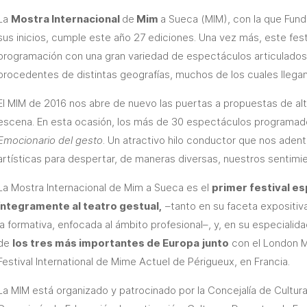
La
Mostra Internacional
de
Mim
a Sueca (MIM), con la que Fun
sus inicios, cumple este año 27 ediciones. Una vez más, este fest
programación con una gran variedad de espectáculos articulados 
procedentes de distintas geografías, muchos de los cuales llega
El MIM de 2016 nos abre de nuevo las puertas a propuestas de al
escena. En esta ocasión, los más de 30 espectáculos programados
Emocionario del gesto
. Un atractivo hilo conductor que nos adent
artísticas para despertar, de maneras diversas, nuestros sentimi
La Mostra Internacional de Mim a Sueca es el
primer festival es
íntegramente al teatro gestual,
–tanto en su faceta expositiva
la formativa, enfocada al ámbito profesional–, y, en su especial
de
los tres más importantes de Europa
junto
con el London Mi
Festival International de Mime Actuel de Périgueux, en Francia.
La MIM está organizado y patrocinado por la Concejalía de Cultur