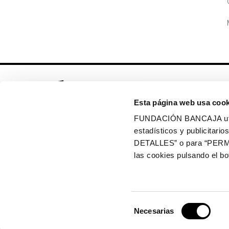
Esta página web usa cook
FUNDACIÓN BANCAJA utiliz
estadísticos y publicitar
Síguenos en:
DETALLES” o para “PERM
las cookies pulsando el 
Política de cookies
Política de privacidad
Selección
Copyright © 2026 Fundación Bancaja
Necesarias
de