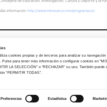
Consejería de Educación, Investigación, Cultura y Deporte y la Fu
Más información:
http://www.mimsueca.com/programacio/
Otros enlaces
ies
CrediMonte ↗
Alquiler de espacios
a cookies propias y de terceros para analizar su navegación 
Colección de arte
Solicitud de imágenes de la
ios. Pulse para tener más información o configurar cookies en 
colección de arte
ITIR LA SELECCIÓN” o “RECHAZAR" su uso. También puede a
Publicaciones
Comunicación
botón “PERMITIR TODAS”.
Contacto
Preferencias
Estadística
Marketi