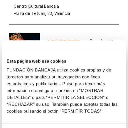
Centro Cultural Bancaja
Plaza de Tetuán, 23, Valencia
Esta página web usa cookies
FUNDACIÓN BANCAJA utiliza cookies propias y de
terceros para analizar su navegación con fines
estadísticos y publicitarios. Pulse para tener más
información o configurar cookies en “MOSTRAR
Entrada libre. Aforo limitado
DETALLES” o para “PERMITIR LA SELECCIÓN” o
Apertura de puertas a las 19:15h.
“RECHAZAR" su uso. También puede aceptar todas las
cookies pulsando el botón “PERMITIR TODAS”.
El acceso al concierto se realiza por riguroso
orden de llegada.