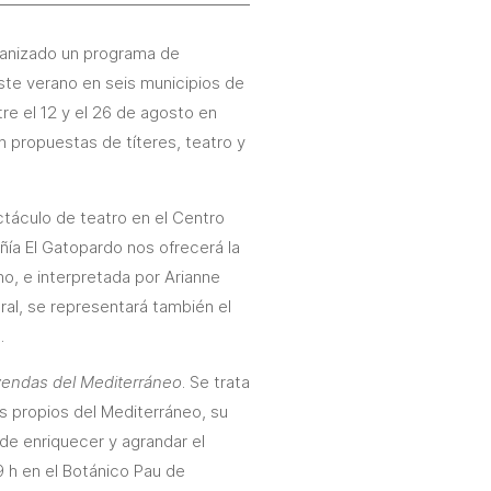
ganizado un programa de
 este verano en seis municipios de
tre el 12 y el 26 de agosto en
n propuestas de títeres, teatro y
ectáculo de teatro en el Centro
ñía El Gatopardo nos ofrecerá la
no, e interpretada por Arianne
eral, se representará también el
.
yendas del Mediterráneo
. Se trata
s propios del Mediterráneo, su
 de enriquecer y agrandar el
19 h en el Botánico Pau de