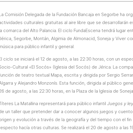
La Comisión Delegada de la Fundación Bancaja en Segorbe ha or
actividades culturales gratuitas al aire libre que se desarrollarán
la comarca del Alto Palancia. El ciclo FundaEscena tendrá lugar en
Jérica, Segorbe, Montán, Algimia de Almonacid, Soneja y Viver co
música para público infantil y general.
El ciclo se iniciará el 12 de agosto, a las 22:30 horas, con un esp
Socio-Cultural «El Socós» (Iglesia del Socós) de Jérica. La compa
función de teatro textual Mapa, escrita y dirigida por Sergio Serra
Algarra y Alejandro Monzonís. Esta función, dirigida al público gen
26 de agosto, a las 22:30 horas, en la Plaza de la Iglesia de Soneja
Títeres La Matallina representará para público infantil
Juegos y le
de un taller que pretender dar a conocer algunos juegos y cuento
origen y evolución a través de la geografía y del tiempo con el fin
respecto hacía otras culturas. Se realizará el 20 de agosto a las 