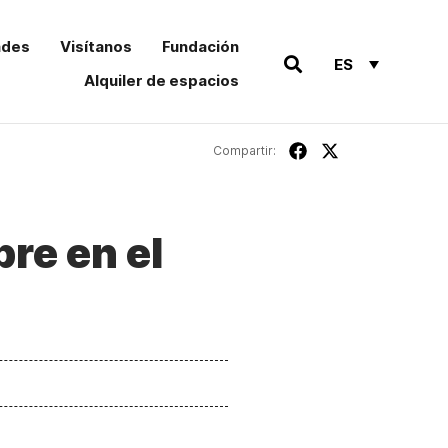
ades
Visítanos
Fundación
ES
Alquiler de espacios
Compartir:
ibre en el