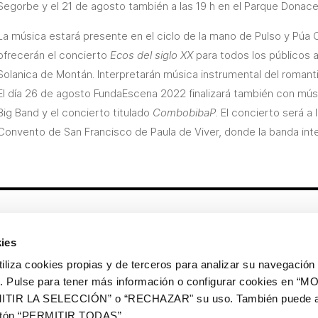
Segorbe y el 21 de agosto también a las 19 h en el Parque Donac
La música estará presente en el ciclo de la mano de Pulso y Púa
ofrecerán el concierto
Ecos del siglo XX
para todos los públicos a 
Solanica de Montán. Interpretarán música instrumental del romanti
El día 26 de agosto FundaEscena 2022 finalizará también con músic
Big Band y el concierto titulado
CombobibaP
. El concierto será a 
Convento de San Francisco de Paula de Viver, donde la banda in
Otros enlaces
ies
CrediMonte ↗
Alquiler de espacios
a cookies propias y de terceros para analizar su navegación 
Colección de arte
Solicitud de imágenes de la
ios. Pulse para tener más información o configurar cookies en 
colección de arte
ITIR LA SELECCIÓN” o “RECHAZAR" su uso. También puede a
Publicaciones
Comunicación
botón “PERMITIR TODAS”.