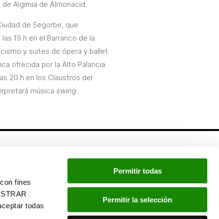
e de Algimia de Almonacid.
 Ciudad de Segorbe, que
las 19 h en el Barranco de la
cismo y suites de ópera y ballet.
a ofrecida por la Alto Palancia
las 20 h en los Claustros del
terpretará música
swing
.
Newsletter
Permitir todas
Si quieres estar a la última, inscríbete a nuestra
con fines
newsletter:
“MOSTRAR
Permitir la selección
ceptar todas