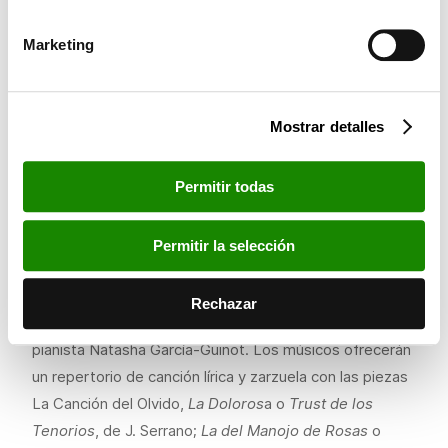
Cabanilles, A. Alonso, A. Lara o R. Talens, entre otros.
Marketing
El viernes 2 de junio, a las 18:30h, el coro Juventudes
Musicales de Segorbe ofrecerá una actuación al aire
libre en las escaleras de la calle Santa María de la
Mostrar detalles
localidad. El concierto, titulado
Saber popular, tradición
cantada
y con la dirección de Mª Dolores Pérez Torres,
Permitir todas
incluirá un repertorio coral de autores como F. Cabedo,
E, Cifre, J. Dowland o A. Barja, entre otros.
Permitir la selección
El último concierto tendrá lugar el sábado 10 de junio, a
las 19h, en la Ermita del Socós de Caudiel, a cargo de la
Rechazar
soprano Inma Mañó, el tenor David Montolío y la
pianista Natasha García-Guinot. Los músicos ofrecerán
un repertorio de canción lírica y zarzuela con las piezas
La Canción del Olvido,
La Doloros
a o
Trust de los
Tenorios
, de J. Serrano;
La del Manojo de Rosas
o