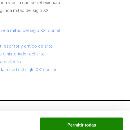
mon y en la que se reflexionará
egunda mitad del siglo XX.
nda mitad del siglo XX’, con el
 escritor y crítico de arte.
o e historiador del arte
.
 arquitecto
.
a mitad del siglo XX’ con los
Newsletter
Permitir todas
Si quieres estar a la última, inscríbete a nuestra