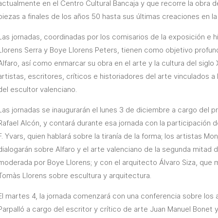
actualmente en el Centro Cultural Bancaja y que recorre la obra 
piezas a finales de los años 50 hasta sus últimas creaciones en la t
Las jornadas, coordinadas por los comisarios de la exposición e 
Llorens Serra y Boye Llorens Peters, tienen como objetivo profundi
Alfaro, así como enmarcar su obra en el arte y la cultura del siglo 
artistas, escritores, críticos e historiadores del arte vinculados a 
del escultor valenciano.
Las jornadas se inaugurarán el lunes 3 de diciembre a cargo del 
Rafael Alcón, y contará durante esa jornada con la participación del
F. Yvars, quien hablará sobre la tiranía de la forma; los artistas Mo
dialogarán sobre Alfaro y el arte valenciano de la segunda mitad 
moderada por Boye Llorens; y con el arquitecto Álvaro Siza, que
Tomàs Llorens sobre escultura y arquitectura.
El martes 4, la jornada comenzará con una conferencia sobre los 
Parpalló a cargo del escritor y crítico de arte Juan Manuel Bonet 