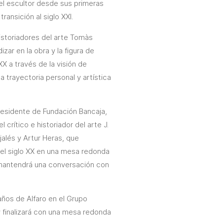
del escultor desde sus primeras
ransición al siglo XXI.
historiadores del arte Tomàs
zar en la obra y la figura de
XX a través de la visión de
la trayectoria personal y artística
presidente de Fundación Bancaja,
 crítico e historiador del arte J.
njalés y Artur Heras, que
del siglo XX en una mesa redonda
 mantendrá una conversación con
años de Alfaro en el Grupo
y finalizará con una mesa redonda