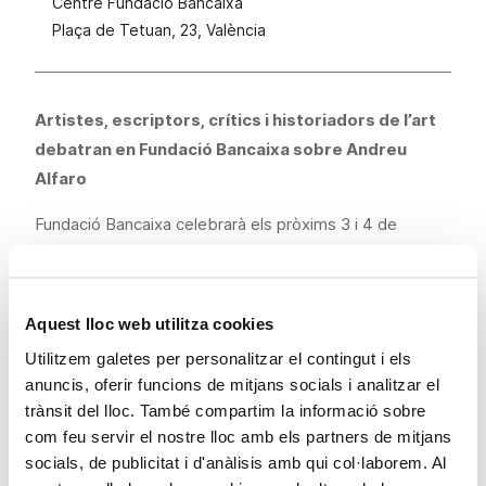
Centre Fundació Bancaixa
Plaça de Tetuan, 23, València
Artistes, escriptors, crítics i historiadors de l’art
debatran en Fundació Bancaixa sobre Andreu
Alfaro
Fundació Bancaixa celebrarà els pròxims 3 i 4 de
desembre les jornades ‘Col·loqui Alfaro’, una activitat
vinculada a l’exposició
Alfaro. Laboratori de formes
escultòriques
, que es pot veure actualment en el
Aquest lloc web utilitza cookies
Centre Cultural Bancaixa i que recorre l’obra de
Utilitzem galetes per personalitzar el contingut i els
l’escultor des de les seues primeres peces a la fi dels
anuncis, oferir funcions de mitjans socials i analitzar el
anys 50 fins a les seues últimes creacions en la
trànsit del lloc. També compartim la informació sobre
transició al segle XXI.
com feu servir el nostre lloc amb els partners de mitjans
socials, de publicitat i d'anàlisis amb qui col·laborem. Al
Les jornades, coordinades pels comissaris de