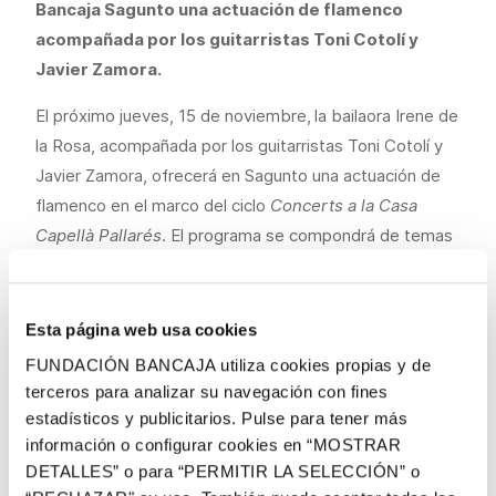
Bancaja Sagunto una actuación de flamenco
acompañada por los guitarristas Toni Cotolí y
Javier Zamora.
El próximo jueves, 15 de noviembre,
la bailaora Irene de
la Rosa, acompañada por los guitarristas Toni Cotolí y
Javier Zamora, ofrecerá en Sagunto una actuación de
flamenco en el marco del ciclo
Concerts a la Casa
Capellà Pallarés
. El programa se compondrá de temas
de autores como Óscar Herrero (
Abantos: I. Horizonte,
II Compañero
), Francisco Tárrega (
Capricho Árabe)
,
Agustín Barrios (
La Catedral: Preludio, Andante
Esta página web usa cookies
religioso, Allegro solemne)
, J. Zamora (
Embrujo,
FUNDACIÓN BANCAJA utiliza cookies propias y de
Duende
,
Chocolate blanco, Aires serranos),
Esteban
terceros para analizar su navegación con fines
de Sanlúcar (
Panaderos flamencos, Mantilla de feria)
,
estadísticos y publicitarios. Pulse para tener más
junto a composiciones como
Asturias
, de Isaac Albéniz
información o configurar cookies en “MOSTRAR
DETALLES” o para “PERMITIR LA SELECCIÓN” o
e
Invierno Porteño
y
Verano Porteño
, de Astor