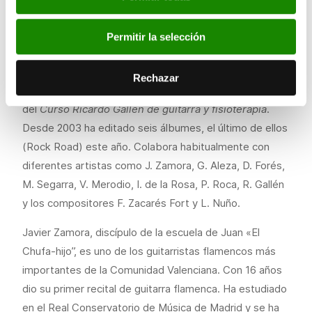
Premio de Honor Fin de Carrera, así como el Premio
Euterpe de la Comunidad Valenciana en 2002.
Permitir la selección
Actualmente trabaja en Guitarras Francisco Esteve y
Guitarras Juan Hernández, y es profesor de guitarra en
Rechazar
el Colegio Alemán de Valencia. Además, es impulsor
del
Curso Ricardo Gallén de guitarra y fisioterapia
.
Desde 2003 ha editado seis álbumes, el último de ellos
(Rock Road) este año. Colabora habitualmente con
diferentes artistas como J. Zamora, G. Aleza, D. Forés,
M. Segarra, V. Merodio, I. de la Rosa, P. Roca, R. Gallén
y los compositores F. Zacarés Fort y L. Nuño.
Javier Zamora, discípulo de la escuela de Juan «El
Chufa-hijo”, es uno de los guitarristas flamencos más
importantes de la Comunidad Valenciana. Con 16 años
dio su primer recital de guitarra flamenca. Ha estudiado
en el Real Conservatorio de Música de Madrid y se ha