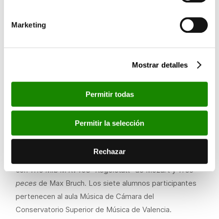
conservatorio, la Fundación Eutherpe, el campus en
Valencia de Berklee y Pavasal. Los jóvenes músicos
Marketing
interpretarán piezas de Jacques Ibert, Astor Piazzolla,
Carl Maria von Weber, W. A. Mozart y Max Bruch
Violeta Bataller (flauta) y Carles Ródenas (guitarra)
Mostrar detalles
interpretarán
Entre’act
del compositor francés Jacques
Ibert e
Historia del tango
de Astor Piazzola. Luis
Permitir todas
Miguel Moncayo (clarinete) y Vadim Valyaev (piano)
interpretarán
Gran Duo Concertante, Op. 48
del
Permitir la selección
compositor Carl Maria von Weber. Cerrarán el concierto
los alumnos Irene Casañ Alonso (clarinete), Pablo
Rechazar
Silvestre López (viola) y Anna Blanes Navio (piano)
con
Trio Mib M Kv498 “Kegelstatt”
de Mozart y
Tres
peces
de Max Bruch. Los siete alumnos participantes
pertenecen al aula Música de Cámara del
Conservatorio Superior de Música de Valencia.