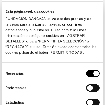
Centro Cultural Bancaja
Plaza de Tetuán, 23, Valencia
Esta página web usa cookies
FUNDACIÓN BANCAJA utiliza cookies propias y de
terceros para analizar su navegación con fines
estadísticos y publicitarios. Pulse para tener más
información o configurar cookies en “MOSTRAR
DETALLES” o para “PERMITIR LA SELECCIÓN” o
“RECHAZAR" su uso. También puede aceptar todas las
cookies pulsando el botón “PERMITIR TODAS”.
Selección
Necesarias
de
Alumnos del Conservatorio Superior de Música Joaquín
consentimiento
Rodrigo de Valencia ofrecerán el próximo viernes 20 de
Preferencias
abril un concierto de música de cámara dentro del
ciclo
Concerts a la Fundació
, organizado por la
Fundación Bancaja con la colaboración del
Estadística