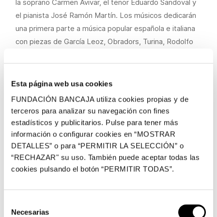
la soprano Carmen Avivar, el tenor Eduardo Sandoval y
el pianista José Ramón Martín. Los músicos dedicarán
una primera parte a música popular española e italiana
con piezas de García Leoz, Obradors, Turina, Rodolfo
Falvo, Ernesto de Curtis, Tosti o Granados. A
continuación, ofrecerán una selección de zarzuela con
creaciones de Amadeo Vives, José Serrano, Manuel
Esta página web usa cookies
Penella, Don Gil de Alcalá, Fernández Caballero,
FUNDACIÓN BANCAJA utiliza cookies propias y de
Chateau Margaux y Soutullo Vert.
terceros para analizar su navegación con fines
estadísticos y publicitarios. Pulse para tener más
Carmen Avivar estudió canto en el conservatorio
información o configurar cookies en “MOSTRAR
Superior de Música Joaquín Rodrigo de Valencia bajo la
DETALLES” o para “PERMITIR LA SELECCIÓN” o
tutela de Consuelo Rico y finalizó los estudios
“RECHAZAR" su uso. También puede aceptar todas las
superiores de canto con la catedrática Ana Luisa
cookies pulsando el botón “PERMITIR TODAS”.
Chova. A lo largo de su trayectoria ha sido galardonada
en el concurso internacional Francisco Viñas 2004 y en
Selección
el concurso Mirna Lacambra 2003. Es miembro del
Necesarias
de