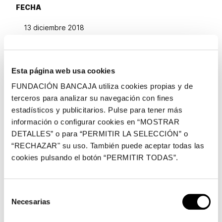
FECHA
13 diciembre 2018
CENTRO
Esta página web usa cookies
Centro Fundación Bancaja
FUNDACIÓN BANCAJA utiliza cookies propias y de
Plaza de Tetuán, 23, Valencia
terceros para analizar su navegación con fines
estadísticos y publicitarios. Pulse para tener más
información o configurar cookies en “MOSTRAR
Fundación Bancaja acoge el próximo jueves, 13 de
DETALLES” o para “PERMITIR LA SELECCIÓN” o
diciembre, a las 19:30 horas, el estreno del documental
“RECHAZAR" su uso. También puede aceptar todas las
cookies pulsando el botón “PERMITIR TODAS”.
Andreu Alfaro. L’art compromés
, coincidiendo con el
sexto aniversario del fallecimiento del artista. El
documental, dirigido por el cineasta valenciano Vicente
Selección
Tamarit y producido por Marben Media, Mediterráneo
Necesarias
de
Media Entertainment y À Punt Mèdia, repasa la vida y
consentimiento