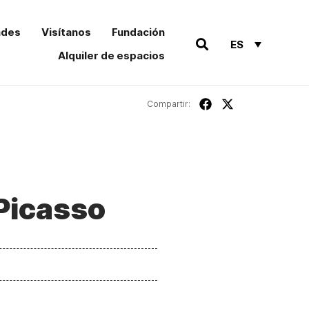
ades
Visítanos
Fundación
ES
Alquiler de espacios
Compartir:
Picasso