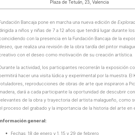
Plaza de Tetuán, 23, Valencia
Fundación Bancaja pone en marcha una nueva edición de
Explorad
dirigida a niños y niñas de 7 a 12 años que tendrá lugar durante l
coincidiendo con la presencia en la Fundación Bancaja de la expo
deseo,
que realiza una revisión de la obra tardía del pintor malag
creativo con el deseo como motivación de su creación artística.
Durante la actividad, los participantes recorrerán la exposición co
permitirá hacer una visita lúdica y experimental por la muestra. El 
rotuladores, reproducciones de obras de arte que inspiraron a P
madera, dará a cada participante la oportunidad de descubrir co
relevantes de la obra y trayectoria del artista malagueño, como su
el proceso del grabado y la importancia de la historia del arte en e
Información general:
Fechas: 18 de enero y 1, 15 y 29 de febrero