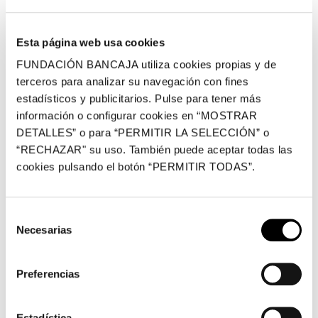
texturas por la concentración de minerales, para
redescubrirlas desde una visión contemporánea en la
Esta página web usa cookies
que cada uno de los artistas aplica su propia técnica.
FUNDACIÓN BANCAJA utiliza cookies propias y de
En el caso de Pilar Blat, el metacrilato y el alabastro
terceros para analizar su navegación con fines
actúan como soportes sobre los que trabaja con tinta
estadísticos y publicitarios. Pulse para tener más
información o configurar cookies en “MOSTRAR
china, ceras, collage, pan de oro y acetatos, jugando
DETALLES” o para “PERMITIR LA SELECCIÓN” o
con veladuras y transparencias. En caso de Pasqual
“RECHAZAR" su uso. También puede aceptar todas las
Gomes, el protagonismo lo tiene la composición
cookies pulsando el botón “PERMITIR TODAS”.
geométrica, que trabaja en pintura y arena sobre
madera, cartón, papel, etc. Ambos creadores coinciden
en asumir el reto de expresar la dureza y nobleza del
Selección
Necesarias
mármol mediante la experimentación con materiales
de
consentimiento
frágiles y ligeros.
Preferencias
Pilar Blat y Pasqual Gomes son amigos desde que
coincidieron en la Facultad de Bellas Artes de la
Estadística