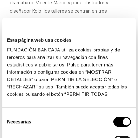
dramaturgo Vicente Marco y por el ilustrador y
diseñador Kolo, los talleres se centran en tres
disciplinas: la escritura, la ilustración y el teatro. Las
actividades, que se desarrollarán todos los sábados de
11 a 13h, son gratuitas y están dirigidas a niños y niñas
Esta página web usa cookies
de 8 a 11 años.
FUNDACIÓN BANCAJA utiliza cookies propias y de
Febrero – Cuento ilustrado: 4, 11, 18 y 25
terceros para analizar su navegación con fines
estadísticos y publicitarios. Pulse para tener más
Marzo – Teatro: 4 y 11- 25 y 1 abril (cada taller de
información o configurar cookies en “MOSTRAR
2 sesiones)
DETALLES” o para “PERMITIR LA SELECCIÓN” o
Abril – Escritura creativa: 8, 15, 22 y 29
“RECHAZAR" su uso. También puede aceptar todas las
Mayo – Cuento ilustrado: 6, 13, 20 y 27
cookies pulsando el botón “PERMITIR TODAS”.
Junio – Teatro: 3 y 10-17 y 24 (cada taller de 2
sesiones)
Julio – Escritura creativa 1, 8, 15 y 22
Selección
Necesarias
de
En los talleres de escritura creativa se enseñarán
consentimiento
técnicas para la creación y se estimulará la afición por la