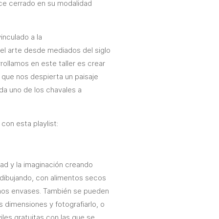
ce cerrado en su modalidad
nculado a la
n el arte desde mediados del siglo
rollamos en este taller es crear
 que nos despierta un paisaje
da uno de los chavales a
con esta playlist:
idad y la imaginación creando
, dibujando, con alimentos secos
gunos envases. También se pueden
es dimensiones y fotografiarlo, o
iles gratuitas con las que se