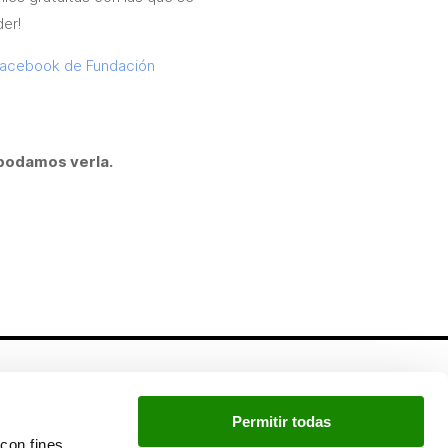
der!
 Facebook de Fundación
 podamos verla.
Newsletter
Permitir todas
Si quieres estar a la última, inscríbete a nuestra
con fines