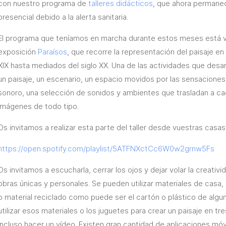
con nuestro programa de
talleres didácticos
, que ahora permane
presencial debido a la alerta sanitaria.
El programa que teníamos en marcha durante estos meses está vi
exposición
Paraísos
, que recorre la representación del paisaje e
XIX hasta mediados del siglo XX. Una de las actividades que desar
un paisaje, un escenario, un espacio movidos por las sensaciones
sonoro, una selección de sonidos y ambientes que trasladan a ca
imágenes de todo tipo.
Os invitamos a realizar esta parte del taller desde vuestras casas 
https://open.spotify.com/
playlist/
5ATFNXctCc6W0w2grnw5Fs
Os invitamos a escucharla, cerrar los ojos y dejar volar la creativ
obras únicas y personales. Se pueden utilizar materiales de casa
o material reciclado como puede ser el cartón o plástico de al
utilizar esos materiales o los juguetes para crear un paisaje en tr
incluso hacer un vídeo. Existen gran cantidad de aplicaciones móv