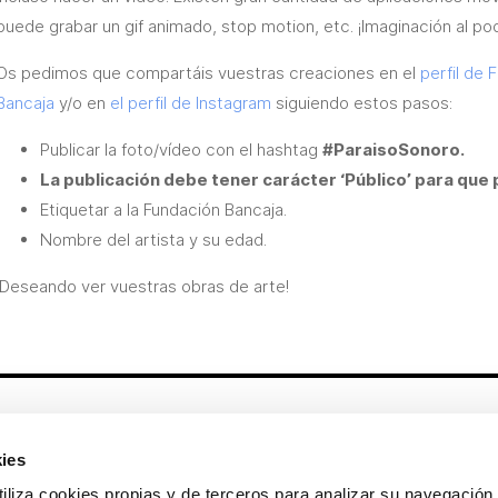
puede grabar un gif animado, stop motion, etc. ¡Imaginación al po
Os pedimos que compartáis vuestras creaciones en el
perfil de
Bancaja
y/o en
el perfil de Instagram
siguiendo estos pasos:
Publicar la foto/vídeo con el hashtag
#ParaisoSonoro.
La publicación debe tener carácter ‘Público’ para que
Etiquetar a la Fundación Bancaja.
Nombre del artista y su edad.
¡Deseando ver vuestras obras de arte!
Otros enlaces
ies
CrediMonte ↗
Alquiler de espacios
a cookies propias y de terceros para analizar su navegación 