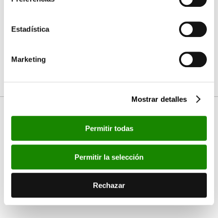
Estadística
Marketing
Mostrar detalles
Permitir todas
Vídeos
Permitir la selección
Por favor, acepta las cookies de
estadísticas,
Rechazar
marketing
para ver este elemento.