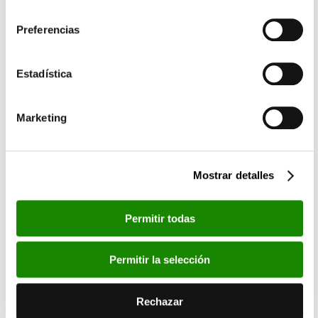
consentimiento
Fotos
Preferencias
Por favor, acepta las cookies de
estadísticas, marketing
Estadística
para ver este elemento.
Marketing
Mostrar detalles
Permitir todas
Permitir la selección
Rechazar