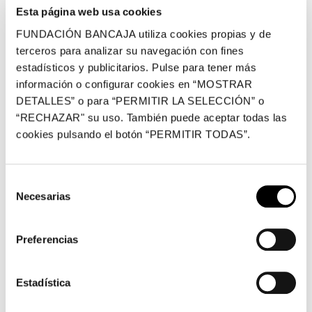
Exposiciones vigentes con visitas comentadas:
Esta página web usa cookies
Tàpies. Última década (2002-2012)
FUNDACIÓN BANCAJA utiliza cookies propias y de
terceros para analizar su navegación con fines
Compromiso con el arte. De Miró a Barceló.
estadísticos y publicitarios. Pulse para tener más
Nuestro programa incluye esta oferta de visitas:
información o configurar cookies en “MOSTRAR
DETALLES” o para “PERMITIR LA SELECCIÓN” o
Público general
“RECHAZAR" su uso. También puede aceptar todas las
cookies pulsando el botón “PERMITIR TODAS”.
Duración: 50 minutos.
Sesiones: miércoles (tarde) / jueves (mañana y
tarde) / viernes (mañana y tarde).
Selección
Asistencia mínima de 6 personas por sesión para
Necesarias
de
la realización de la actividad.
consentimiento
Precio: 5€ + Entrada exposición.
Preferencias
Información y
reservas:
visitascomentadas@fundacionbancaja.
Estadística
es
.