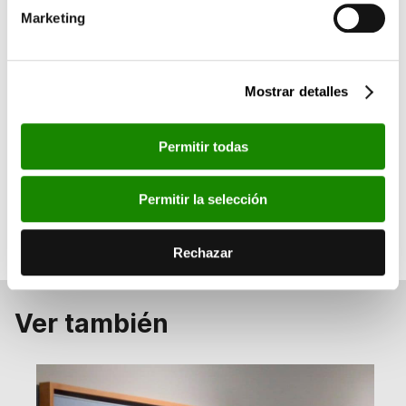
Grupos
Marketing
Duración: 50 minutos.
Sesiones: martes (tarde)/ miércoles (tarde)/
Mostrar detalles
jueves y viernes (mañana).
Aforo máximo 20 personas.
Información y
Permitir todas
reservas:
visitascomentadas@fundacionbancaja.
es
.
Permitir la selección
Rechazar
Ver también