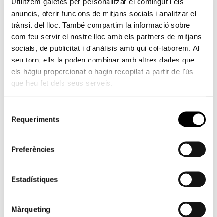
Utilitzem galetes per personalitzar el contingut i els
Tàpies. Última dècada (2002-2012)
anuncis, oferir funcions de mitjans socials i analitzar el
Compromís amb l’art. De Miró a Barceló.
trànsit del lloc. També compartim la informació sobre
com feu servir el nostre lloc amb els partners de mitjans
El nostre programa inclou aquesta oferta de visites:
socials, de publicitat i d'anàlisis amb qui col·laborem. Al
seu torn, ells la poden combinar amb altres dades que
1. Públic general
els hàgiu proporcionat o hagin recopilat a partir de l'ús
que heu fet dels seus serveis.
Durada: 50 minuts.
Sessions: dimecres (vesprada)/ dijous (matí i
Selecció
vespradaa)/ divendres (matí i vesprada).
Requeriments
de
Assistència mínima de 6 persones per sessió per
consentiment
a la realització de l’activitat.
Preu: 5€ + Entrada exposició.
Preferències
Informació i reserves:
visitascomentadas@fundacionbancaja.es
.
Estadístiques
2. Grups escolars i socials
Màrqueting
Duració: 50 minuts