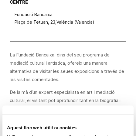
CENTRE
Fundació Bancaixa
Plaça de Tetuan, 23,València (Valencia)
...
La Fundació Bancaixa, dins del seu programa de
mediació cultural i artística, ofereix una manera
alternativa de visitar les seues exposicions a través de
les visites comentades.
De la mà d’un expert especialista en art i mediació
cultural, el visitant pot aprofundir tant en la biografia i
trajectòria artística dels creadors com en els valors i
aportacions de les obres d’art exposades.
Aquest lloc web utilitza cookies
Exposicions vigents amb visites comentades: