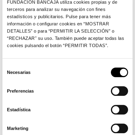
Plaza de Tetuán, 23, Valencia
FUNDACIÓN BANCAJA utiliza cookies propias y de
terceros para analizar su navegación con fines
estadísticos y publicitarios. Pulse para tener más
información o configurar cookies en “MOSTRAR
Fundación Bancaja pone en marcha en Segorbe un taller
DETALLES” o para “PERMITIR LA SELECCIÓN” o
de fotografía con el objetivo de explicar y poner en
“RECHAZAR" su uso. También puede aceptar todas las
práctica nociones básicas sobre esta disciplina. El
cookies pulsando el botón “PERMITIR TODAS”.
taller,
de carácter gratuito
, se desarrollará durante
los meses de noviembre y diciembre en la Casa
Garcerán coincidiendo con la exposición del XIII Salón
Selección
Necesarias
de
Fotográfico Ciudad de Segorbe, que puede verse en
consentimiento
esta misma sede hasta enero del próximo año y que
reúne una selección de las mejores fotografías
Preferencias
presentadas al certamen.
Estadística
La actividad contará con la colaboración de la
Agrupación Fotográfica de Segorbe y tendrá los
siguientes horarios y modalidades:
Marketing