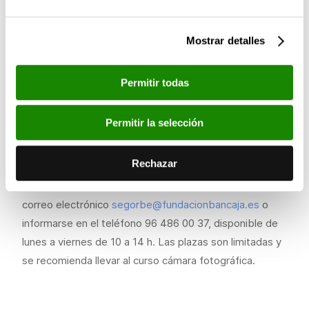
Taller de iniciación a la fotografía:
27 de octubre, 3 y 10 de noviembre: de 18:30 a 21 h.
Mostrar detalles
17 de noviembre: de 17 a 21 h.
Permitir todas
Taller de técnica fotográfica:
Permitir la selección
24 de noviembre, 1 y 15 de diciembre: de 18:30 a 21 h.
22 de diciembre: de 17 a 21 h.
Rechazar
Los interesados en asistir pueden solicitar plaza en el
correo electrónico
segorbe@fundacionbancaja.es
o
informarse en el teléfono 96 486 00 37, disponible de
lunes a viernes de 10 a 14 h. Las plazas son limitadas y
se recomienda llevar al curso cámara fotográfica.