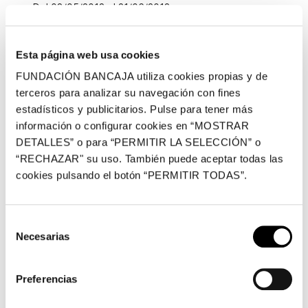
Del 08/05/2018 al 21/06/2018
CENTRO
Esta página web usa cookies
FUNDACIÓN BANCAJA utiliza cookies propias y de
Centro Fundación Bancaja
terceros para analizar su navegación con fines
Plaza de Tetuán, 23, Valencia
estadísticos y publicitarios. Pulse para tener más
información o configurar cookies en “MOSTRAR
DETALLES” o para “PERMITIR LA SELECCIÓN” o
Fundación Bancaja ofrece un taller para mayores
“RECHAZAR" su uso. También puede aceptar todas las
vinculado a la exposición
Zuloaga. Carácter y emoción
,
cookies pulsando el botón “PERMITIR TODAS”.
organizada en Valencia por la Fundación Bancaja. La
muestra, que se puede visitar hasta agosto de 2018,
Selección
propone un recorrido exhaustivo por la obra de Zuloaga
Necesarias
de
a través de una selección de 66 lienzos que ofrecen
consentimiento
una revisión retrospectiva de su trayectoria con obras
Preferencias
datadas entre 1888 -cuando el artista contaba con 18
años- y 1945, el año de su muerte. Realizada con la