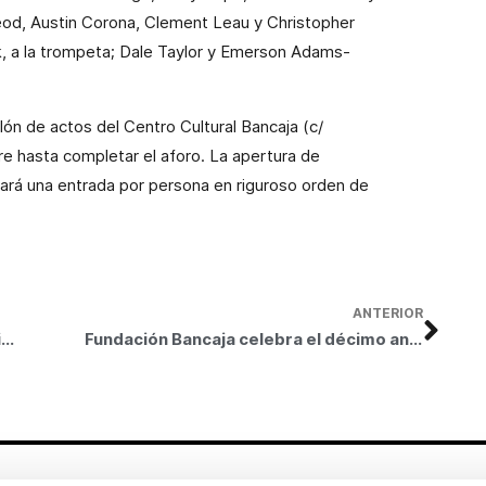
cLeod, Austin Corona, Clement Leau y Christopher
ik, a la trompeta; Dale Taylor y Emerson Adams-
alón de actos del Centro Cultural Bancaja (c/
bre hasta completar el aforo. La apertura de
egará una entrada por persona en riguroso orden de
ANTERIOR
Fundación Bancaja, la Obra Social “la Caixa” y Fundación Museo Sorolla presentan la exposición Sorolla. Un jardín para pintar
Fundación Bancaja celebra el décimo aniversario de su sede cultural y social en Valencia