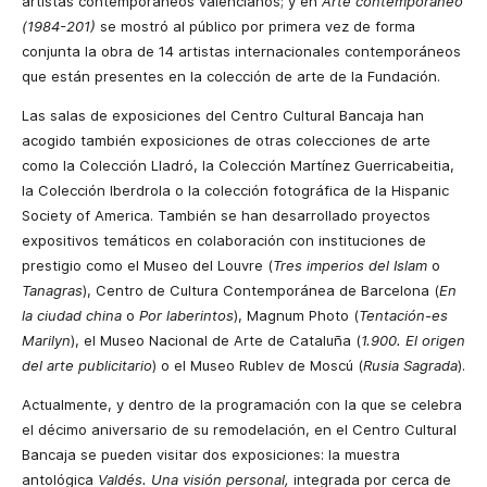
artistas contemporáneos valencianos; y en
Arte contemporáneo
(1984-201)
se mostró al público por primera vez de forma
conjunta la obra de 14 artistas internacionales contemporáneos
que están presentes en la colección de arte de la Fundación.
Las salas de exposiciones del Centro Cultural Bancaja han
acogido también exposiciones de otras colecciones de arte
como la Colección Lladró, la Colección Martínez Guerricabeitia,
la Colección Iberdrola o la colección fotográfica de la Hispanic
Society of America. También se han desarrollado proyectos
expositivos temáticos en colaboración con instituciones de
prestigio como el Museo del Louvre (
Tres imperios del Islam
o
Tanagras
), Centro de Cultura Contemporánea de Barcelona (
En
la ciudad china
o
Por laberintos
), Magnum Photo (
Tentación-es
Marilyn
), el Museo Nacional de Arte de Cataluña (
1.900. El origen
del arte publicitario
) o el Museo Rublev de Moscú (
Rusia Sagrada
).
Actualmente, y dentro de la programación con la que se celebra
el décimo aniversario de su remodelación, en el Centro Cultural
Bancaja se pueden visitar dos exposiciones: la muestra
antológica
Valdés. Una visión personal,
integrada por cerca de