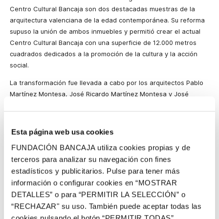
Centro Cultural Bancaja son dos destacadas muestras de la
arquitectura valenciana de la edad contemporánea. Su reforma
supuso la unión de ambos inmuebles y permitió crear el actual
Centro Cultural Bancaja con una superficie de 12.000 metros
cuadrados dedicados a la promoción de la cultura y la acción
social.
La transformación fue llevada a cabo por los arquitectos Pablo
Martínez Montesa, José Ricardo Martínez Montesa y José
Alberto Jordá Albiñana. La unión es imperceptible para el
visitante cuando se encuentra en el interior, si bien las fachadas
exteriores han sido respetadas en su integridad. El objetivo
Esta página web usa cookies
principal de esta remodelación era responder a la funcionalidad
FUNDACIÓN BANCAJA utiliza cookies propias y de
de una institución que desarrolla una actividad social y cultural y,
terceros para analizar su navegación con fines
al mismo tiempo, al mantenimiento del valor artístico de los
estadísticos y publicitarios. Pulse para tener más
edificios, que son piezas emblemáticas en el patrimonio
información o configurar cookies en “MOSTRAR
arquitectónico de la ciudad de Valencia.
DETALLES” o para “PERMITIR LA SELECCIÓN” o
De este modo, el edificio actual mantiene elementos del antiguo
“RECHAZAR" su uso. También puede aceptar todas las
como las escaleras originales del edificio Glorieta. Materiales
cookies pulsando el botón “PERMITIR TODAS”.