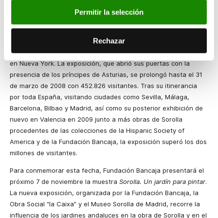
La Fundación Bancaja presentó la remodelación del Centro
Permitir la selección
Cultural Bancaja el 7 de noviembre de 2007 con la inauguración
de la exposición
Sorolla. Visión de España
, que mostró por
Rechazar
primera vez en España los 14 paneles regionales que el artista
valenciano pintó para la Hispanic Society of America con sede
en Nueva York. La exposición, que abrió sus puertas con la
presencia de los príncipes de Asturias, se prolongó hasta el 31
de marzo de 2008 con 452.826 visitantes. Tras su itinerancia
por toda España, visitando ciudades como Sevilla, Málaga,
Barcelona, Bilbao y Madrid, así como su posterior exhibición de
nuevo en Valencia en 2009 junto a más obras de Sorolla
procedentes de las colecciones de la Hispanic Society of
America y de la Fundación Bancaja, la exposición superó los dos
millones de visitantes.
Para conmemorar esta fecha, Fundación Bancaja presentará el
próximo 7 de noviembre la muestra
Sorolla. Un jardín para pintar
.
La nueva exposición, organizada por la Fundación Bancaja, la
Obra Social “la Caixa” y el Museo Sorolla de Madrid, recorre la
influencia de los jardines andaluces en la obra de Sorolla y en el