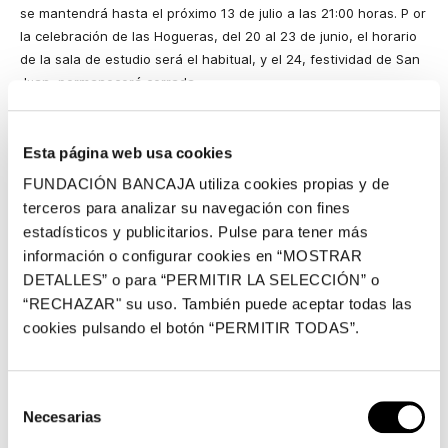
se mantendrá hasta el próximo 13 de julio a las 21:00 horas.
P
or
la celebración de las Hogueras, del 20 al 23 de junio, el horario
de la sala de estudio será el habitual, y el 24, festividad de San
Juan, permanecerá cerrada.
La ampliación del horario de la sala de estudio empezó a
realizarse en 2005 y, tras la buena aceptación de los
Esta página web usa cookies
estudiantes, la entidad decidió seguir facilitando sus
FUNDACIÓN BANCAJA utiliza cookies propias y de
instalaciones 24 horas cada vez que se acerca un periodo de
terceros para analizar su navegación con fines
exámenes.
Esta iniciativa de ampliación del horario de la
estadísticos y publicitarios. Pulse para tener más
biblioteca se realiza también en enero y septiembre,
información o configurar cookies en “MOSTRAR
coincidiendo con las otras dos épocas de estudio intensivo.
DETALLES” o para “PERMITIR LA SELECCIÓN” o
La Fundación Bancaja cumple así una de las directrices
“RECHAZAR" su uso. También puede aceptar todas las
marcadas en su plan estratégico, donde una de las líneas de
cookies pulsando el botón “PERMITIR TODAS”.
actuación prioritarias es la dedicada a Jóvenes y, dentro de
ésta, el programa específico de Formación.
Selección
Actualmente, la sala de estudio de Bancaja en Alicante cuenta
Necesarias
con un total de 89 plazas, muy utilizadas por los estudiantes. En
de
este sentido, cabe señalar, que en 2007, 32.352 personas
consentimiento