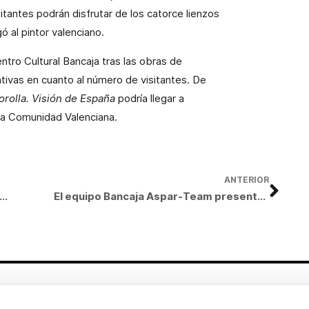
tantes podrán disfrutar de los catorce lienzos
 al pintor valenciano.
ntro Cultural Bancaja tras las obras de
tivas en cuanto al número de visitantes. De
orolla. Visión de España
podría llegar a
 la Comunidad Valenciana.
ANTERIOR
 personas han visitado ya la exposición de Sorolla en el Centro Cultural Bancaja
El equipo Bancaja Aspar-Team presenta su escudería para la temporada 2008
Otros enlaces