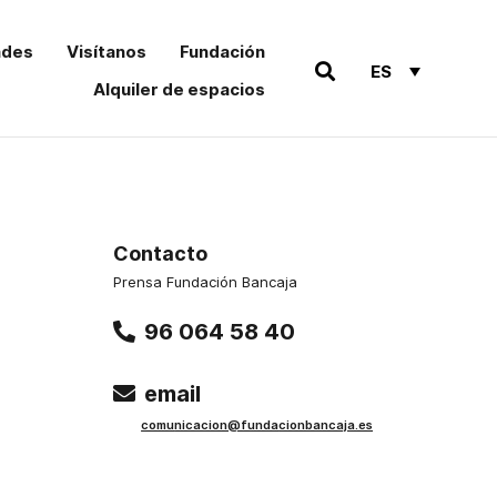
ades
Visítanos
Fundación
ES
Alquiler de espacios
Contacto
Prensa Fundación Bancaja
96 064 58 40
email
comu
nicacion@funda
cionbancaja.es