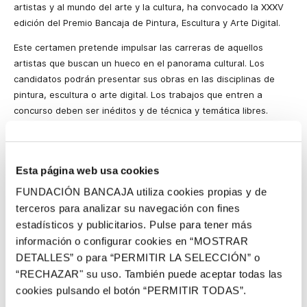
artistas y al mundo del arte y la cultura, ha convocado
la XXXV
edición del Premio Bancaja de Pintura, Escultura y Arte Digital.
Este certamen pretende impulsar las carreras de aquellos
artistas que buscan un hueco en el panorama cultural. Los
candidatos podrán presentar sus obras en las disciplinas de
pintura, escultura o arte digital. Los trabajos que entren a
concurso deben ser inéditos y de técnica y temática libres.
El plazo de presentación de obras se abrirá el próximo 1 de abril
y permanecerá abierto hasta el día 11 del mismo mes. Los
trabajos premiados en pintura y escultura recibirán una
Esta página web usa cookies
aportación económica de 12.000 euros para las obras
FUNDACIÓN BANCAJA utiliza cookies propias y de
ganadoras y 6.000 euros para los accésits. Por su parte, los
terceros para analizar su navegación con fines
trabajos presentados a la categoría de arte digital recibirán
estadísticos y publicitarios. Pulse para tener más
6.000 euros en el caso de resultar ganadoras y 3.000 euros si
información o configurar cookies en “MOSTRAR
son merecedoras del accésit.
DETALLES” o para “PERMITIR LA SELECCIÓN” o
Además de la dotación económica de los premios, el concurso
“RECHAZAR" su uso. También puede aceptar todas las
goza de gran prestigio ya que las obras seleccionadas serán
cookies pulsando el botón “PERMITIR TODAS”.
expuestas en el Institut d’Art Modern de València, IVAM, desde el