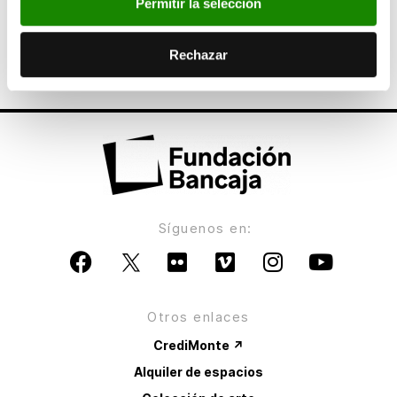
Bancaja fomenta el encuentro entre distintas
Permitir la selección
culturas en la Semana Intercultural de la
Universidad de Huelva
Rechazar
Síguenos en:
Otros enlaces
CrediMonte ↗
Alquiler de espacios