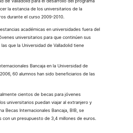
ad
de Valladolid para el desarrollo del programa
er la estancia de los universitarios de
la
ros durante el curso 2009-2010.
estancias académicas en universidades fuera del
jóvenes universitarios para que continúen sus
n las que
la Universidad
de Valladolid tiene
Internacionales Bancaja en
la Universidad
de
o 2006, 60 alumnos han sido beneficiarios de las
nualmente cientos de becas para jóvenes
os universitarios puedan viajar al extranjero y
ama Becas Internacionales Bancaja, BIB, se
ís con un presupuesto de 3,4 millones de euros.