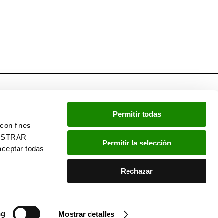
Newsletter
Permitir todas
Si quieres estar a la última, inscríbete a nuestra
con fines
newsletter:
“MOSTRAR
Permitir la selección
ceptar todas
He leído y acepto la
política de privacidad
.
Rechazar
ng
Mostrar detalles