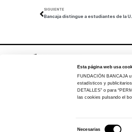
SIGUIENTE
Bancaja distingue a estudiantes
Esta página web usa cook
FUNDACIÓN BANCAJA utiliz
estadísticos y publicitar
Síguenos en:
DETALLES” o para “PERM
las cookies pulsando el 
Política de cookies
Política de privacidad
Selección
Copyright © 2026 Fundación Bancaja
Necesarias