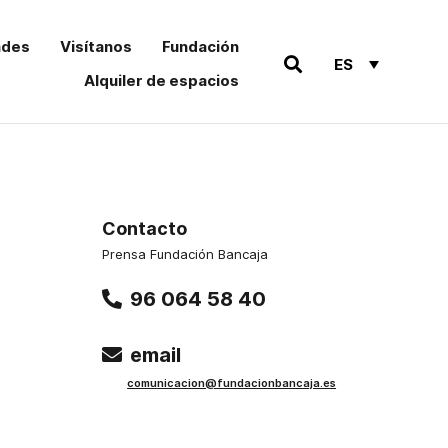
ades
Visítanos
Fundación
ES
Alquiler de espacios
Contacto
Prensa Fundación Bancaja
96 064 58 40
email
comu
nicacion@funda
cionbancaja.es