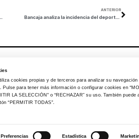
ANTERIOR
 de la Universidad Miguel Hernández con los Premios Emergentes
Bancaja analiza la incidencia del deporte náutico en la Comunidad Valenciana
Otros enlaces
ies
CrediMonte ↗
Alquiler de espacios
a cookies propias y de terceros para analizar su navegación 
Colección de arte
Solicitud de imágenes de la
ios. Pulse para tener más información o configurar cookies en 
colección de arte
ITIR LA SELECCIÓN” o “RECHAZAR" su uso. También puede a
Publicaciones
Comunicación
botón “PERMITIR TODAS”.
Contacto
Preferencias
Estadística
Marketi