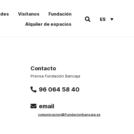
ades
Visítanos
Fundación
ES
Alquiler de espacios
Contacto
Prensa Fundación Bancaja
96 064 58 40
email
comu
nicacion@funda
cionbancaja.es