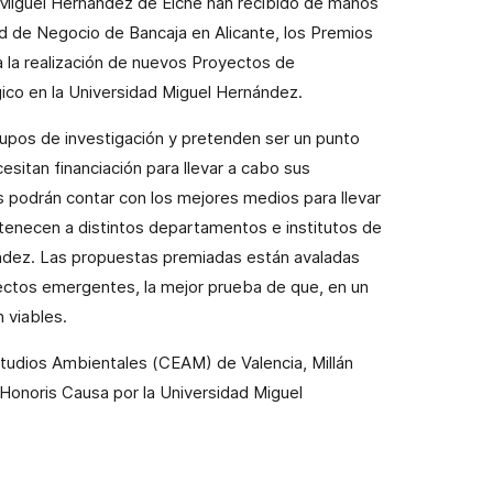
 Miguel
Hernández de Elche han recibido de manos
d
de Negocio de Bancaja en Alicante, los Premios
 la realización de nuevos Proyectos de
gico en
la Universidad Miguel
Hernández.
upos de investigación y pretenden ser un punto
esitan financiación para llevar a cabo sus
 podrán contar con los mejores medios para llevar
rtenecen
a distintos departamentos e institutos de
dez. Las propuestas premiadas están avaladas
oyectos emergentes, la mejor prueba de que, en un
 viables.
studios Ambientales (CEAM) de Valencia, Millán
 Honoris Causa por
la Universidad
Miguel