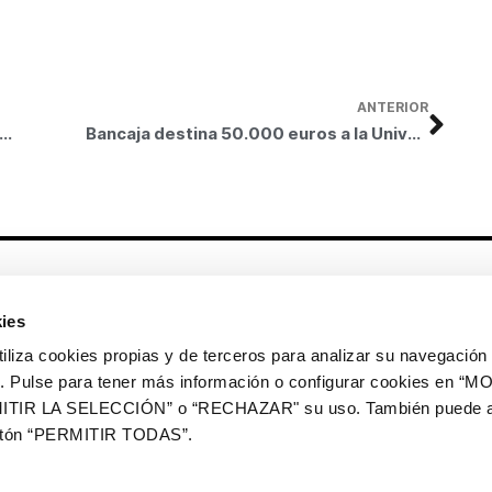
ANTERIOR
s de la Universidad de Murcia becados por Bancaja reciben las credenciales para continuar sus estudios en el extranjero
Bancaja destina 50.000 euros a la Universidad de Valladolid para becas de movilidad internacional
Otros enlaces
ies
CrediMonte ↗
Alquiler de espacios
a cookies propias y de terceros para analizar su navegación 
Colección de arte
Solicitud de imágenes de la
ios. Pulse para tener más información o configurar cookies en 
colección de arte
ITIR LA SELECCIÓN” o “RECHAZAR" su uso. También puede a
Publicaciones
Comunicación
botón “PERMITIR TODAS”.
Contacto