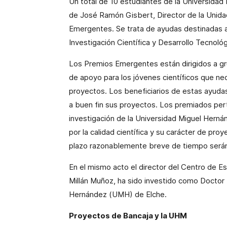
Un total de
10 estudiantes de
la Universidad
de José Ramón Gisbert, Director de
la Unida
Emergentes. Se trata de ayudas
destinadas a
Investigación Científica y Desarrollo Tecnoló
Los Premios Emergentes están dirigidos a gr
de apoyo para los jóvenes científicos que nec
proyectos. Los beneficiarios de estas ayudas
a buen fin sus proyectos. Los premiados pe
investigación de
la Universidad Miguel
Hernán
por la calidad científica y su carácter de pr
plazo razonablemente breve de tiempo serán
En el mismo acto el director del Centro de E
Millán Muñoz, ha sido investido como Doctor
Hernández (UMH) de Elche.
Proyectos de Bancaja y
la UHM