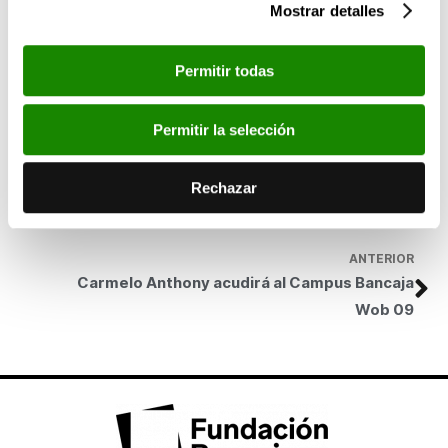
Mostrar detalles
alfabetización informática en las prisiones-, la Entidad
financiera gestiona las de Barrio de
la Coma
(Paterna), Barrio
Virgen del Remedio (Alicante), Barrio de Santa Ana (Gandía),
Permitir todas
Cullera, Barrio de Patraix (Valencia), Benicalap, Hort del Gat (Elx)
y Barrio de
La Florida
(Alicante).
SIGUIENTE
Permitir la selección
Bancaja y el Ayuntamiento de Cartagena
presentan la I Semana Intercultural del
Rechazar
municipio
ANTERIOR
Carmelo Anthony acudirá al Campus Bancaja
Wob 09