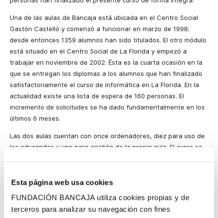
personas han finalizado el presente curso de forma íntegra.
Una de las aulas de Bancaja está ubicada en el Centro Social
Gastón Castelló y comenzó a funcionar en marzo de 1998;
desde entonces 1359 alumnos han sido titulados. El otro módulo
está situado en el Centro Social de La Florida y empezó a
trabajar en noviembre de 2002. Ésta es la cuarta ocasión en la
que se entregan los diplomas a los alumnos que han finalizado
satisfactoriamente el curso de informática en La Florida. En la
actualidad existe una lista de espera de 160 personas. El
incremento de solicitudes se ha dado fundamentalmente en los
últimos 6 meses.
Las dos aulas cuentan con once ordenadores, diez para uso de
los educandos y uno para gestión de la propia aula. El curso se
imparte de lunes a viernes en horarios de mañana y tarde, y
cuenta con cuatro monitores repartidos en dos turnos. Además,
el año pasado se actualizó el software de ambas aulas y
Esta página web usa cookies
Bancaja renovó los 11 equipos del Centro Social Gastón
FUNDACIÓN BANCAJA utiliza cookies propias y de
Castelló.
terceros para analizar su navegación con fines