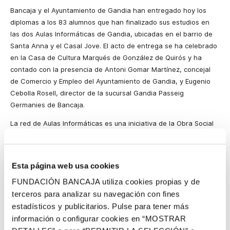
Bancaja y el Ayuntamiento de Gandia han entregado hoy los
diplomas a los 83 alumnos que han finalizado sus estudios en
las dos Aulas Informáticas de Gandia, ubicadas en el barrio de
Santa Anna y el Casal Jove. El acto de entrega se ha celebrado
en la Casa de Cultura Marqués de González de Quirós y ha
contado con la presencia de Antoni Gomar Martínez, concejal
de Comercio y Empleo del Ayuntamiento de Gandia, y Eugenio
Cebolla Rosell, director de la sucursal Gandia Passeig
Germanies de Bancaja.
La red de Aulas Informáticas es una iniciativa de la Obra Social
de Bancaja para acercar las nuevas tecnologías de la
información y la comunicación a los colectivos sociales más
vulnerables en la Comunidad Valenciana. El proyecto se inició en
Esta página web usa cookies
1997 en el barrio La Coma de Valencia. Las Aulas Informáticas
FUNDACIÓN BANCAJA utiliza cookies propias y de
llegaron a Gandia en el año 1999 con un primer centro en el
terceros para analizar su navegación con fines
barrio de Santa Anna. Ante la fuerte demanda existente, esta
oferta se dobló en noviembre del año pasado con la
estadísticos y publicitarios. Pulse para tener más
inauguración de una segunda Aula Informática en el Casal Jove.
información o configurar cookies en “MOSTRAR