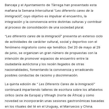
Bancaja y el Ayuntamiento de Tàrrega han presentado esta
mañana
la Semana
Intercultural
“
Les diferents cares de la
immigració
”, cuyo objetivo es impulsar el encuentro, la
integración y la convivencia entre distintas culturas y contribuir
al proceso de consolidación de una sociedad plural.
“
Les diferents cares de la immigració
”
presenta un extenso ciclo
de actividades de
carácter
cultural, social y deportivo con el
fenómeno migratorio como eje temático. Del 20 de mayo al 29
de junio, se organizan un gran número de propuestas con la
intención de promover espacios de encuentro entre la
ciudadanía autóctona y los recién llegados de otras
nacionalidades, fomentando la convivencia y erradicando
posibles conductas de racismo y discriminación.
La quinta edición de “
Les Diferents Cares
de
la Inmigració
”
continuará impartiendo talleres de escritura sobre los alfabetos
cirílico (este de Europa) y
tifinagh
(norte de África) y como
novedad se incorporarán unas sesiones gastronómicas basadas
en los rituales del té en el Uruguay, el Marruecos y China.