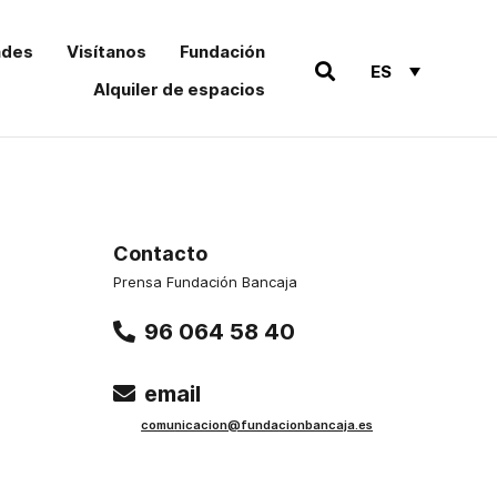
ades
Visítanos
Fundación
ES
Alquiler de espacios
Contacto
Prensa Fundación Bancaja
96 064 58 40
email
comu
nicacion@funda
cionbancaja.es