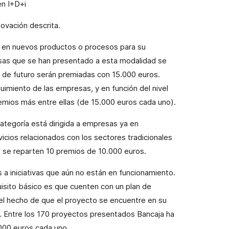
en I+D+i
novación descrita.
o en nuevos productos o procesos para su
sas que se han presentado a esta modalidad se
a de futuro serán premiadas con
15.000 euros.
guimiento de las empresas, y en función del nivel
remios más entre ellas (de 15.000 euros cada uno).
categoría está dirigida a
empresas ya en
icios relacionados con los sectores tradicionales
ue se reparten 10 premios de 10.000 euros.
 a iniciativas que aún no están en funcionamiento.
uisito básico es que cuenten con un plan de
el hecho de que el proyecto se encuentre en su
. Entre los 170 proyectos presentados Bancaja ha
000 euros cada uno.