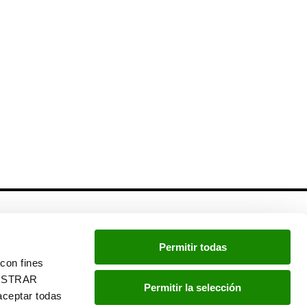
Newsletter
Permitir todas
Si quieres estar a la última, inscríbete a nuestra
con fines
newsletter:
“MOSTRAR
Permitir la selección
ceptar todas