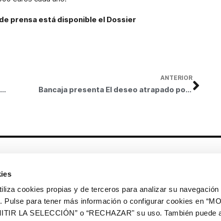
de prensa está disponible el Dossier
ANTERIOR
Las obras de Sorolla llegan a Barcelona de la mano de Bancaja
Bancaja presenta El deseo atrapado por la cola en el Círculo de Bellas Artes de Madrid
Otros enlaces
ies
CrediMonte ↗
Alquiler de espacios
a cookies propias y de terceros para analizar su navegación 
Colección de arte
Solicitud de imágenes de la
ios. Pulse para tener más información o configurar cookies en 
colección de arte
ITIR LA SELECCIÓN” o “RECHAZAR" su uso. También puede a