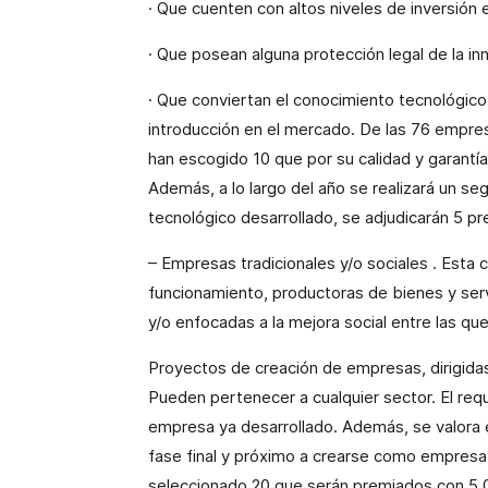
· Que cuenten con altos niveles de inversión 
· Que posean alguna protección legal de la in
· Que conviertan el conocimiento tecnológic
introducción en el mercado. De las 76 empre
han escogido 10 que por su calidad y garantí
Además, a lo largo del año se realizará un se
tecnológico desarrollado, se adjudicarán 5 p
–
Empresas tradicionales y/o sociales
. Esta 
funcionamiento, productoras de bienes y serv
y/o enfocadas a la mejora social entre las q
Proyectos de creación de empresas, dirigidas
Pueden pertenecer a cualquier sector. El req
empresa ya desarrollado. Además, se valora 
fase final y próximo a crearse como empresa
seleccionado 20 que serán premiados con 5.