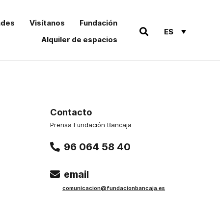
ades
Visítanos
Fundación
ES
Alquiler de espacios
Contacto
Prensa Fundación Bancaja
96 064 58 40
email
comu
nicacion@funda
cionbancaja.es