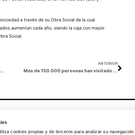
 sociedad a través de su Obra Social de la cual
nados aumentan cada año, siendo la caja con mayor
bra Social.
ANTERIOR
Bancaja destina 486.000 euros a la realización de las Semanas Interculturales en 2009
Más de 150.000 personas han visitado la exposición «Sorolla. Visión de España» en Málaga
Otros enlaces
ies
CrediMonte ↗
Alquiler de espacios
a cookies propias y de terceros para analizar su navegación 