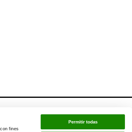
Newsletter
Permitir todas
Si quieres estar a la última, inscríbete a nuestra
con fines
newsletter: