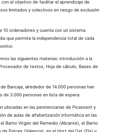
con el objetivo de facilitar el aprendizaje de
sos limitados y colectivos en riesgo de exclusión
de 10 ordenadores y cuenta con un sistema
ia que permite la independencia total de cada
nitor.
mnos las siguientes materias: introducción a la
Procesador de textos, Hoja de cálculo, Bases de
a de Bancaja, alrededor de 14.000 personas han
ás de 3.000 personas en lista de espera.
n ubicadas en las penitenciarias de Picassent y
ión de aulas de alfabetización informática en las
el Barrio Virgen del Remedio (Alicante), el Barrio
o de Patraix (Valencia),
en el Hort del Gat (Elx) y