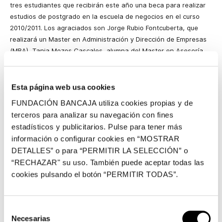
tres estudiantes que recibirán este año una beca para realizar
estudios de postgrado en la escuela de negocios en el curso
2010/2011. Los agraciados son Jorge Rubio Fontcuberta, que
realizará un Master en Administración y Dirección de Empresas
(MBA), Tania Mozos Cascales, alumna del Master en Asesoría
Fiscal de Empresas (MAFE), y Carmen María Soto Hernández,
adscrita al Master en Dirección Económico-Financiera (MDEF).
Los premiados han sido elegidos a través de un jurado mixto
Esta página web usa cookies
formado por representantes de Fundesem y de Bancaja. Los
FUNDACIÓN BANCAJA utiliza cookies propias y de
criterios aplicados atienden a los mejores expedientes
terceros para analizar su navegación con fines
académicos presentados.
estadísticos y publicitarios. Pulse para tener más
El acto de entrega de las becas se celebró ayer en la sede de
información o configurar cookies en “MOSTRAR
Bancaja en Alicante en un acto presidido por el subdirector
DETALLES” o para “PERMITIR LA SELECCIÓN” o
general de Bancaja, José Ramón Gisbert; el director de Zona
“RECHAZAR" su uso. También puede aceptar todas las
Alicante-Centro, José Rafael Seguí; y el director general de
cookies pulsando el botón “PERMITIR TODAS”.
Fundesem, Ramón Mañas García. Los estudiantes acudieron
acompañados de familiares y amigos.
Selección
Esta iniciativa de Fundesem y Bancaja pretende facilitar el
Necesarias
de