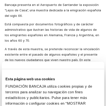
Bancaja presenta en el Aeropuerto de Santander la exposición
“Lejos de Casa”, una muestra dedicada a la emigración española
del siglo XX.
Está compuesta por documentos fotográficos y de carácter
administrativo que ilustran las historias de vida de algunos de
los emigrantes españoles en Alemania, Francia y Argentina, en
los años 60 y 70.
A través de esta muestra, se pretende reconocer la vinculación
existente entre el pasado de algunos españoles y el presente
de los nuevos ciudadanos que viven nuestro país. En este
sentido, las piezas ilustran las experiencias de personas que
emigraron a países como Argentina, Francia y Alemania. Para
ello, se ha dividido la exposición en tres secciones, dedicadas a
Esta página web usa cookies
los diferentes países: “La esperanza americana” (Argentina),
FUNDACIÓN BANCAJA utiliza cookies propias y de
“Un paso doble” (Alemania), y “El éxodo hacia Francia”.
terceros para analizar su navegación con fines
Las obras estarán expuestas desde el 27 de julio hasta el 10 de
estadísticos y publicitarios. Pulse para tener más
septimebre de 2007 en el hall del Aeropuerto de Santander.
información o configurar cookies en “MOSTRAR