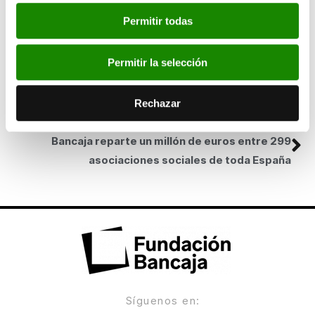
éstos las ya existentes.
Permitir todas
SIGUIENTE
Bancaixa presenta en l’aeroport de Santander
Permitir la selección
una exposició dedicada a l’emigració espanyola
del segle XX
Rechazar
ANTERIOR
Bancaja reparte un millón de euros entre 299
asociaciones sociales de toda España
Síguenos en: