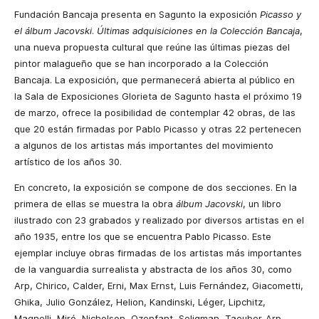
Fundación Bancaja presenta en Sagunto la exposición
Picasso y
el álbum Jacovski
.
Últimas adquisiciones en la Colección Bancaja
,
una nueva propuesta cultural que reúne las últimas piezas del
pintor malagueño que se han incorporado a la Colección
Bancaja. La exposición
,
que permanecerá abierta al público en
la Sala de Exposiciones Glorieta de Sagunto hasta el próximo 19
de marzo
,
ofrece la posibilidad de contemplar 42 obras
,
de las
que 20 están firmadas por Pablo Picasso y otras 22 pertenecen
a algunos de los artistas más importantes del movimiento
artístico de los años 30.
En concreto
,
la exposición se compone de dos secciones. En la
primera de ellas se muestra la obra
álbum Jacovski
,
un libro
ilustrado con 23 grabados y realizado por diversos artistas en el
año 1935
,
entre los que se encuentra Pablo Picasso. Este
ejemplar incluye obras firmadas de los artistas más importantes
de la vanguardia surrealista y abstracta de los años 30
,
como
Arp
,
Chirico
,
Calder
,
Erni
,
Max Ernst
,
Luis Fernández
,
Giacometti
,
Ghika
,
Julio González
,
Helion
,
Kandinski
,
Léger
,
Lipchitz
,
Magnelli
,
Miró
,
Nicholson
,
Ozenfant
,
Seligman
,
Taeuber-Arp
,