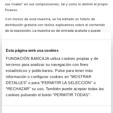
sus rivales” en sus composiciones
,
tal y como lo definió el propio
Picasso.
Con motivo de esta muestra, se ha editado un folleto de
distribución gratuita con textos explicativos sobre el contenido
de la exposición. La muestra es de entrada gratuita y puede
visitarse en la Sala de Exposiciones Glorieta de Sagunto de
lunes a domingo de 17 a 21 horas.
Esta página web usa cookies
Picasso y Jacqueline Roque
FUNDACIÓN BANCAJA utiliza cookies propias y de
La obra de Pablo Picasso está muy ligada a la figura de la mujer
,
terceros para analizar su navegación con fines
que le ha acompañado en las distintas etapas de su vida. Desde
estadísticos y publicitarios. Pulse para tener más
su madre o sus hermanas
,
que fueron sus primeras modelos
,
información o configurar cookies en “MOSTRAR
pasando por otras muchas mujeres hasta llegar a Jacqueline
DETALLES” o para “PERMITIR LA SELECCIÓN” o
Roque
,
que vivió con el artista hasta la muerte de éste
,
en 1973.
“RECHAZAR" su uso. También puede aceptar todas las
Picasso conoció a la que fue su segunda esposa en 1953
,
cookies pulsando el botón “PERMITIR TODAS”.
cuando ella trabajaba en el taller de cerámica de Madoura
,
donde el artista creaba sus cerámicas.
Tras muchas y
tumultuosas relaciones
,
Picasso encontró en Jacqueline una
Selección
musa dócil
,
amorosa y sumisa pero
,
al mismo tiempo
,
firme
,