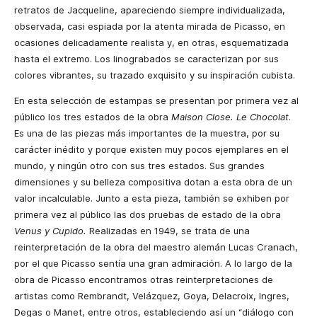
retratos de Jacqueline, apareciendo siempre individualizada,
observada, casi espiada por la atenta mirada de Picasso, en
ocasiones delicadamente realista y, en otras, esquematizada
hasta el extremo. Los linograbados se caracterizan por sus
colores vibrantes, su trazado exquisito y su inspiración cubista.
En esta selección de estampas se presentan por primera vez al
público los tres estados de la obra
Maison Close. Le Chocolat
.
Es una de las piezas más importantes de la muestra
,
por su
carácter inédito y porque existen muy pocos ejemplares en el
mundo
,
y ningún otro con sus tres estados. Sus grandes
dimensiones y su belleza compositiva dotan a esta obra de un
valor incalculable. Junto a esta pieza
,
también se exhiben por
primera vez al público las dos pruebas de estado de la obra
Venus y Cupido.
Realizadas en 1949
,
se trata de una
reinterpretación de la obra del maestro alemán Lucas Cranach
,
por el que Picasso sentía una gran admiración. A lo largo de la
obra de Picasso encontramos otras reinterpretaciones de
artistas como Rembrandt
,
Velázquez
,
Goya
,
Delacroix
,
Ingres
,
Degas o Manet
,
entre otros
,
estableciendo así un “diálogo con