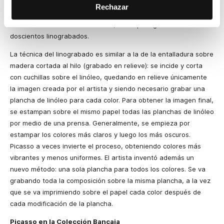
esta técnica en 1939. Las primeras obras con Arnera fueron
Rechazar
realizadas para carteles de corridas de toros y exposiciones de
cerámica celebradas en Vallauris, a las que siguieron más de
doscientos linograbados.
La técnica del linograbado es similar a la de la entalladura sobre
madera cortada al hilo (grabado en relieve): se incide y corta
con cuchillas sobre el linóleo, quedando en relieve únicamente
la imagen creada por el artista y siendo necesario grabar una
plancha de linóleo para cada color. Para obtener la imagen final,
se estampan sobre el mismo papel todas las planchas de linóleo
por medio de una prensa. Generalmente, se empieza por
estampar los colores más claros y luego los más oscuros.
Picasso a veces invierte el proceso, obteniendo colores más
vibrantes y menos uniformes. El artista inventó además un
nuevo método: una sola plancha para todos los colores. Se va
grabando toda la composición sobre la misma plancha, a la vez
que se va imprimiendo sobre el papel cada color después de
cada modificación de la plancha.
Picasso en la Colección Bancaja