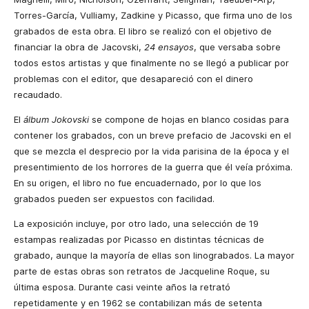
Torres-García
,
Vulliamy
,
Zadkine y Picasso
,
que firma uno de los
grabados de esta obra. El libro se realizó con el objetivo de
financiar la obra de Jacovski
,
24 ensayos
,
que versaba sobre
todos estos artistas y que finalmente no se llegó a publicar por
problemas con el editor
,
que desapareció con el dinero
recaudado.
El
álbum Jokovski
se compone de hojas en blanco cosidas para
contener los grabados
,
con un breve prefacio de Jacovski en el
que se mezcla el desprecio por la vida parisina de la época y el
presentimiento de los horrores de la guerra que él veía próxima.
En su origen
,
el libro no fue encuadernado
,
por lo que los
grabados pueden ser expuestos con facilidad.
La exposición incluye, por otro lado, una selección de 19
estampas realizadas por Picasso en distintas técnicas de
grabado, aunque la mayoría de ellas son linograbados. La mayor
parte de estas obras son retratos de Jacqueline Roque, su
última esposa. Durante casi veinte años la retrató
repetidamente y en 1962 se contabilizan más de setenta