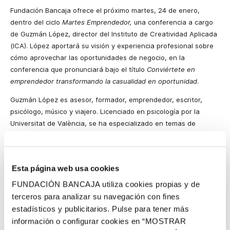
Fundación Bancaja ofrece el próximo martes, 24 de enero,
dentro del ciclo
Martes Emprendedor,
una conferencia
a cargo
de Guzmán López, director del Instituto de Creatividad Aplicada
(ICA)
.
López aportará su visión y experiencia profesional sobre
cómo aprovechar las oportunidades de negocio, en la
conferencia que pronunciará bajo el título
Conviértete en
emprendedor transformando la casualidad en oportunidad
.
Guzmán López
es asesor, formador, emprendedor, escritor,
psicólogo, músico y viajero. Licenciado en psicología por la
Universitat de València, se ha especializado en temas de
creatividad e innovación aplicada al mundo de la empresa.
Posee un DEA en el doctorado de creatividad aplicada así como
un máster en creatividad publicitaria. Ha trabajado como asesor
Esta página web usa cookies
y formador sobre el pensamiento creativo en diferentes
organizaciones, como la Fundación Neuronilla, la Universitat
FUNDACIÓN BANCAJA utiliza cookies propias y de
Politècnica de València, Florida Universitat, Penteo ICT Analyst,
terceros para analizar su navegación con fines
Desata tu Potencial, el Instituto Valenciano de Tecnología
estadísticos y publicitarios. Pulse para tener más
(INVATE) o Inforpress, además de realizar trabajos para clientes
información o configurar cookies en “MOSTRAR
como Adidas, Banco Santander, Orange o Lilly.