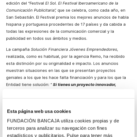
edición del “Festival
El Sol. El Festival Iberoamericano de
la
Comunicación
Publicitaria
”,
que se celebra, como cada año, en
San Sebastián. El Festival premia los mejores anuncios de habla
hispana y portuguesa procedentes de 17 países y da cabida a
todas las expresiones de la comunicación comercial y la
publicidad en todos sus ámbitos y medios.
La campaña
Solución Financiera Jóvenes Emprendedores,
realizada, como es habitual, por la agencia Remo, ha recibido
esta distinción por su originalidad e impacto. Los anuncios
muestran situaciones en las que se presentan proyectos
geniales a los que les hace falta financiación y para los que
la
Entidad
tiene solución:
“
Si tienes un proyecto innovador,
preséntalo en cualquier oficina de Bancaja.
Tu proyecto es tu
aval, tu garantía
«.
Es la filosofía que transmite la campaña y con
la que Bancaja muestra su apoyo a los jóvenes.
Esta página web usa cookies
Este galardón se suma al que la campaña recibió el pasado
FUNDACIÓN BANCAJA utiliza cookies propias y de
marzo como
Mejor Publicidad Financiera de 2009
,
que otorga el
terceros para analizar su navegación con fines
semanario Inversión y Finanzas, en su décimo octava edición de
estadísticos y publicitarios. Pulse para tener más