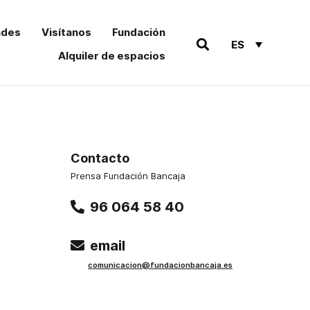
ades
Visítanos
Fundación
ES
Alquiler de espacios
Contacto
Prensa Fundación Bancaja
96 064 58 40
email
comu
nicacion@funda
cionbancaja.es