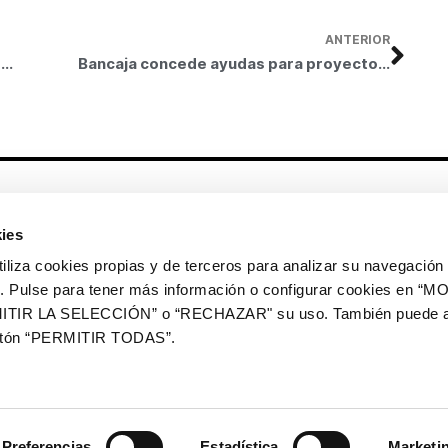
ANTERIOR
Bancaja concede ayudas para proyectos socio-asistenciales en Baleares y Canarias
Bancaja concede ayudas para proyectos socio-asistenciales en Alicante y Albacete
Otros enlaces
ies
CrediMonte ↗
Alquiler de espacios
a cookies propias y de terceros para analizar su navegación 
Colección de arte
Solicitud de imágenes de la
ios. Pulse para tener más información o configurar cookies en 
colección de arte
ITIR LA SELECCIÓN” o “RECHAZAR" su uso. También puede a
Publicaciones
Comunicación
botón “PERMITIR TODAS”.
Contacto
Preferencias
Estadística
Marketi