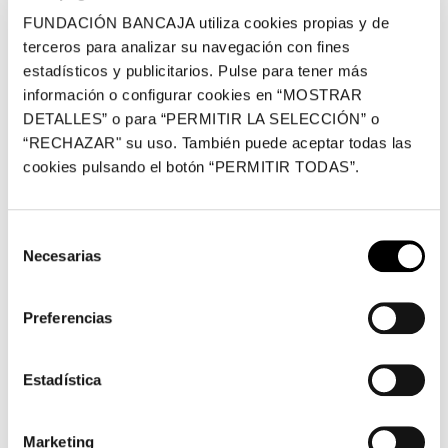
lucro de toda la Comunidad Valenciana. En la provincia de
FUNDACIÓN BANCAJA utiliza cookies propias y de
Valencia se han apoyado 33 proyectos, mientras que en
terceros para analizar su navegación con fines
Alicante han sido ocho las iniciativas respaldadas, y en la
estadísticos y publicitarios. Pulse para tener más
provincia de Castellón reciben ayudas cuatro asociaciones.
información o configurar cookies en “MOSTRAR
Las entidades seleccionadas que pondrán en marcha proyectos
DETALLES” o para “PERMITIR LA SELECCIÓN” o
de cooperación internacional son las siguientes:
“RECHAZAR" su uso. También puede aceptar todas las
cookies pulsando el botón “PERMITIR TODAS”.
ACCP- Assemblea de Cooperació per la Pau
ANC-Asociación Nuevos Caminos
ARCORES España
Selección
CeUNRWA- Asociación Comité Español de la UNRWA
Necesarias
de
EcA- Asociación España con ACNUR
consentimiento
FM-Farmacéuticos Mundi
Fontilles, Fundació de la Comunitat Valenciana
Preferencias
FSH- Fundació Summa Humanitate
FVF- Fundación Vicente Ferrer
Estadística
ISCOD- Fundación Instituto Sindical de Cooperación al
Desarrollo
MUSOL-Fundación Municipalistas por la Solidaridad y el
Marketing