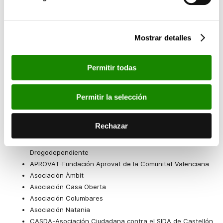
Fortalecimiento Institucional
PROCLADE- Fundación Promoción Claretiana para el
Desarrollo
VIDES- Voluntariado Internacional para el Desarrollo, la
Mostrar detalles
Educación y la Solidaridad
Las entidades seleccionadas que desarrollarán proyectos de
Permitir todas
exclusión social son:
ACH-Fundación Acción contra el Hambre
Permitir la selección
AeA-Fundación Ayuda en Acción
Rechazar
AFAD-Asociación de Familiares Afectados por las Drogas
APRALAD-Asociación Provincial Alicantina de Ayuda al
Drogodependiente
APROVAT-Fundación Aprovat de la Comunitat Valenciana
Asociación Àmbit
Asociación Casa Oberta
Asociación Columbares
Asociación Natania
CASDA-Asociación Ciudadana contra el SIDA de Castellón