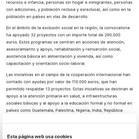
recursos e infancia, personas sin hogar e inmigrantes, personas
con adicciones, y población reclusa y exreclusa), así como en la
población en países en vías de desarrollo.
En el ámbito de la exclusión social en la región, la convocatoria
ha apoyado 32 proyectos con un importe total de 290.000
euros. Estos programas se centran en acciones de atención,
asesoramiento y apoyo, rehabilitación y reinserción social,
asistencia básica en alimentación y vivienda, así como
capacitación y orientación socio-laboral.
Las iniciativas en el campo de la cooperación internacional han
contado con ayudas por valor de 110.000 euros, que han
permitido respaldar 13 proyectos. Estas iniciativas se destinan al
apoyo a la atención primaria en salud, a infraestructuras
sociales básicas y al apoyo a la educación formal y no formal en
países como Guatemala, Palestina, Nigeria, India, República
Democrática del Congo, Colombia, Bolivia, República
Dominicana, Perú y Jerusalén.
A la convocatoria han concurrido asociaciones sin ánimo de
Esta página web usa cookies