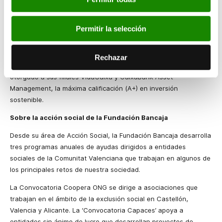
La actuación responsable de CaixaBank ha sido reconocida por
los principales organismos internacionales. El Dow Jones
Permitir la selección
Sustainability Index la sitúa entre los mejores bancos mundiales
en términos de responsabilidad corporativa. La organización
internacional CDP, por su parte, la incluye como empresa líder
Rechazar
contra el cambio climático. Además, Naciones Unidas ha
otorgado a sus filiales VidaCaixa y CaixaBank Asset
Management, la máxima calificación (A+) en inversión
sostenible.
Sobre la acción social de la Fundación Bancaja
Desde su área de Acción Social, la Fundación Bancaja desarrolla
tres programas anuales de ayudas dirigidos a entidades
sociales de la Comunitat Valenciana que trabajan en algunos de
los principales retos de nuestra sociedad.
La Convocatoria Coopera ONG se dirige a asociaciones que
trabajan en el ámbito de la exclusión social en Castellón,
Valencia y Alicante. La ‘Convocatoria Capaces’ apoya a
entidades sin ánimo de lucro que desarrollan proyectos de