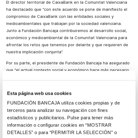
El director territorial de CaixaBank en la Comunitat Valenciana
ha destacado que “con este acuerdo se pone de manifiesto el
compromiso de CaixaBank con las entidades sociales y
medioambientales que trabajan por la sociedad valenciana.
Junto a Fundación Bancaja contribuiremos al desarrollo social,
económico y medioambiental de la Comunitat Valenciana para
afrontar los retos que tenemos por delante y que requieren de
nuestra implicación conjunta”.
Por su parte, el presidente de Fundación Bancaja ha asegurado
que “el actual contexto social y económico hace más necesario
que nunca la colaboración entre entidades, como ésta que hoy
hemos alcanzado con CaixaBank para ayudar a las iniciativas
que desde la sociedad civil están desplegando sus esfuerzos
Esta página web usa cookies
para mejorar nuestra sociedad en los grandes retos globales
FUNDACIÓN BANCAJA utiliza cookies propias y de
como son la integración social e igualdad plena de
terceros para analizar su navegación con fines
oportunidades, o la necesaria gestión sostenible de nuestro
estadísticos y publicitarios. Pulse para tener más
entorno natural”.
información o configurar cookies en “MOSTRAR
Sobre la Acción Social de CaixaBank
DETALLES” o para “PERMITIR LA SELECCIÓN” o