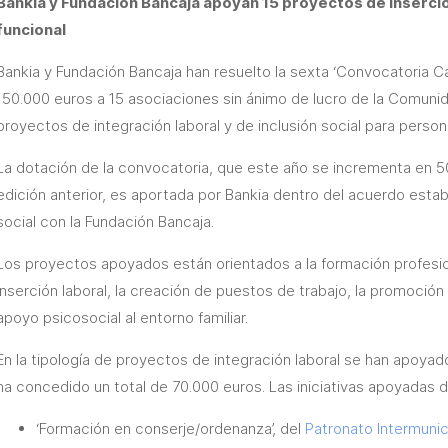
Bankia y Fundación Bancaja apoyan 15 proyectos de inserci
funcional
Bankia y Fundación Bancaja han resuelto la sexta ‘Convocatoria 
150.000 euros a 15 asociaciones sin ánimo de lucro de la Comunid
proyectos de integración laboral y de inclusión social para person
La dotación de la convocatoria, que este año se incrementa en 5
edición anterior, es aportada por Bankia dentro del acuerdo esta
social con la Fundación Bancaja.
Los proyectos apoyados están orientados a la formación profesio
inserción laboral, la creación de puestos de trabajo, la promoción
apoyo psicosocial al entorno familiar.
En la tipología de proyectos de integración laboral se han apoya
ha concedido un total de 70.000 euros. Las iniciativas apoyadas de
‘Formación en conserje/ordenanza’, del
Patronato Intermunic