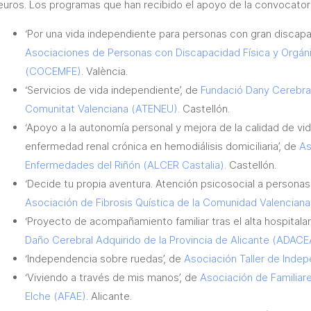
euros. Los programas que han recibido el apoyo de la convocatori
‘Por una vida independiente para personas con gran discapa
Asociaciones de Personas con Discapacidad Física y Orgánic
(COCEMFE).
València.
‘Servicios de vida independiente’, de
Fundació Dany Cerebral
Comunitat Valenciana (ATENEU).
Castellón.
‘Apoyo a la autonomía personal y mejora de la calidad de vi
enfermedad renal crónica en hemodiálisis domiciliaria’, de
As
Enfermedades del Riñón (ALCER Castalia).
Castellón.
‘Decide tu propia aventura. Atención psicosocial a personas 
Asociación de Fibrosis Quística de la Comunidad Valencian
‘Proyecto de acompañamiento familiar tras el alta hospitala
Daño Cerebral Adquirido de la Provincia de Alicante (ADACE
‘Independencia sobre ruedas’, de
Asociación Taller de Inde
‘Viviendo a través de mis manos’, de
Asociación de Familiar
Elche (AFAE)
. Alicante.