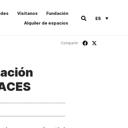
ades
Visítanos
Fundación
ES
Alquiler de espacios
Compartir:
dación
PACES