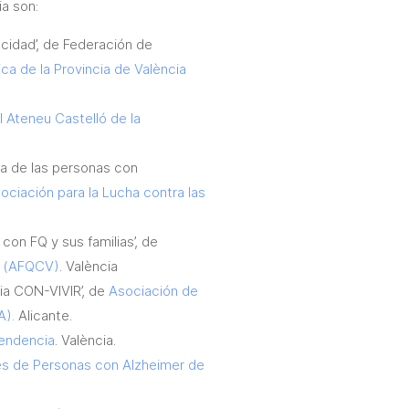
a son:
cidad’, de Federación de
a de la Provincia de València
 Ateneu Castelló de la
da de las personas con
ociación para la Lucha contra las
con FQ y sus familias’, de
a (AFQCV)
. València
ria CON-VIVIR’, de
Asociación de
A).
Alicante.
pendencia
. València.
es de Personas con Alzheimer de