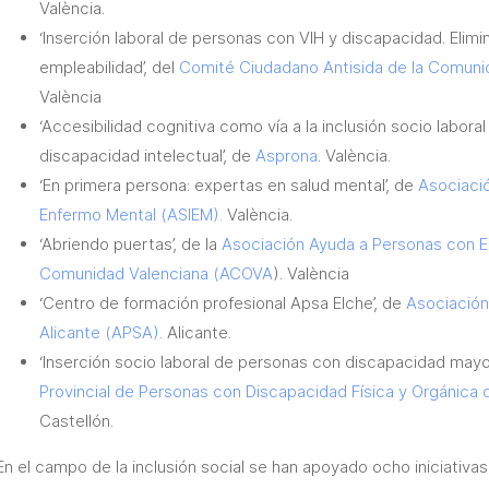
València.
‘Inserción laboral de personas con VIH y discapacidad. Elim
empleabilidad’, del
Comité Ciudadano Antisida de la Comun
València
‘Accesibilidad cognitiva como vía a la inclusión socio labora
discapacidad intelectual’, de
Asprona
. València.
‘En primera persona: expertas en salud mental’, de
Asociació
Enfermo Mental (ASIEM).
València.
‘Abriendo puertas’, de la
Asociación Ayuda a Personas con E
Comunidad Valenciana (ACOVA
). València
‘Centro de formación profesional Apsa Elche’, de
Asociación
Alicante (APSA).
Alicante.
‘Inserción socio laboral de personas con discapacidad may
Provincial de Personas con Discapacidad Física y Orgánic
Castellón.
En el campo de la inclusión social se han apoyado ocho iniciativa