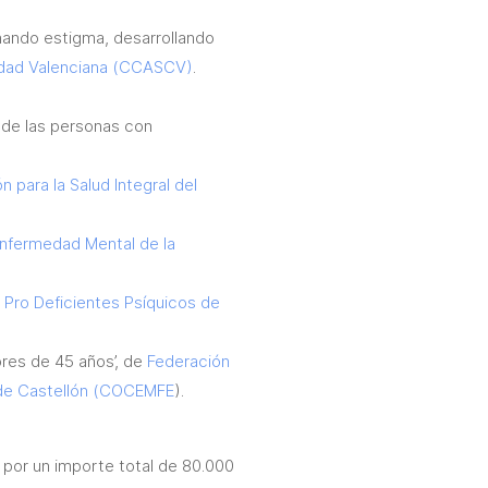
inando estigma, desarrollando
idad Valenciana (CCASCV)
.
l de las personas con
n para la Salud Integral del
nfermedad Mental de la
 Pro Deficientes Psíquicos de
ores de 45 años’, de
Federación
a de Castellón (COCEMFE
).
s por un importe total de 80.000