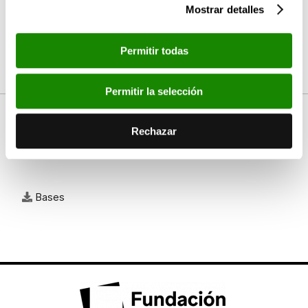
Mostrar detalles
Fernando Márquez, María Begoña Adam y Manuel
Civera.
Permitir todas
Permitir la selección
Rechazar
Documentos
Bases