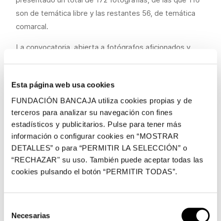
son de temática libre y las restantes 56, de temática
comarcal.
La convocatoria, abierta a fotógrafos aficionados y
profesionales residentes en España, ha permitido reunir
imágenes de autores procedentes tanto de localidades
Esta página web usa cookies
de la Comunidad Valenciana como del resto de España.
FUNDACIÓN BANCAJA utiliza cookies propias y de
Las obras premiadas, junto a una selección del conjunto
terceros para analizar su navegación con fines
de fotografías presentadas al certamen, formarán
estadísticos y publicitarios. Pulse para tener más
parte de la exposición que se inaugurará en la Casa
información o configurar cookies en “MOSTRAR
Garcerán de Segorbe el 2 de noviembre y que
DETALLES” o para “PERMITIR LA SELECCIÓN” o
“RECHAZAR" su uso. También puede aceptar todas las
permanecerá abierta al público hasta el 7 de enero de
cookies pulsando el botón “PERMITIR TODAS”.
2023.
El jurado del XXVIII Salón Fotográfico Ciudad de
Selección
Segorbe, presidido por el presidente de la Comisión
Necesarias
de