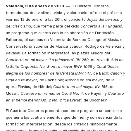
Valencia, 9 de enero de 2018. —
El Cuarteto Cisneros,
formado por dos violines, viola y violonchelo, ofrece el próximo
viernes 12 de enero, a las 20h, el concierto
Joyas del barroco y
del clasicismo
, que forma parte del ciclo
Concerts a la Fundació
,
un programa que cuenta con la colaboración de Fundación
Eutherpe, el campus en Valencia de Berklee College of Music, el
Conservatorio Superior de Música Joaquín Rodrigo de Valencia y
Pavasal. La formación interpretará las piezas Allegro del
Concierto en mi mayor “La primavera” RV 269,
de Vivaldi;
Aria de
la Suite Orquestal No. 3 en re mayor BWV 1068 y Coral “Jesús,
alegría de los hombres” de la Cantata BWV 147
, de Bach;
Canon y
Giga en re mayor
, de Pachelbel;
Marcha en sol mayor
, de la
ópera Flavius, de Händel;
Cuarteto en sol mayor KV 156
, de
Mozart;
Cuarteto en re menor Op. 9 No. 4
, de Haydn; y
Cuarteto
en si bemol menor Op. 2 No. 2 “La tirana’’
, de Boccherini.
El Cuarteto Cisneros presenta con este programa un concierto
que aúna los cuatro elementos que definen y son esencia de la
formación: interpretación, desde los criterios históricamente
informados; formación, bajo la dirección de profesores de la