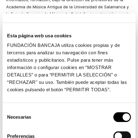
Academia de Música Antigua de la Universidad de Salamanca y
la Escuela Superior de Música de Cataluña; investigación, con la
intención de recuperar el patrimonio camerístico de reciente
hallazgo, especialmente de creación española; e innovación,
adecuando las nuevas tecnologías a la realidad interdisciplinar
Esta página web usa cookies
de la música. La formación está compuesta por:
FUNDACIÓN BANCAJA utiliza cookies propias y de
terceros para analizar su navegación con fines
Sergio Suárez (violín). Titulado superior en violín por el
estadísticos y publicitarios. Pulse para tener más
Conservatorio Superior de Música de Salamanca. Ha colaborado
información o configurar cookies en “MOSTRAR
en formaciones como el Sommer Oper de Bamberg, la Junge
Sinfonie de Berlín o la Orquesta Filarmónica de Asturias. Becario
DETALLES” o para “PERMITIR LA SELECCIÓN” o
desde 2012 de violín barroco en la Orquesta Barroca de la
“RECHAZAR" su uso. También puede aceptar todas las
Universidad de Salamanca, actualmente finaliza los estudios de
cookies pulsando el botón “PERMITIR TODAS”.
Máster en Violín Barroco en la Escuela Superior de Música de
Cataluña con el profesor Manfredo Kraemer.
Selección
Irene Martínez (violín). Titulada superior en violín por el
Necesarias
de
Conservatorio Superior de Música de Salamanca. Realizó el
consentimiento
programa Erasmus en la Escuela Superior de Música de Detmold
(Alemania), colaborando con formaciones como la Junge
Preferencias