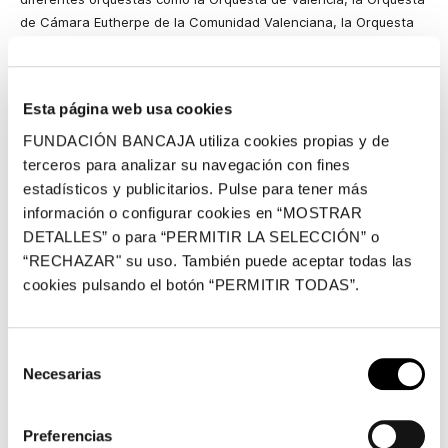
de Cámara Eutherpe de la Comunidad Valenciana, la Orquesta
Sinfónica del Mediterráneo, la Orquesta Lírica de Castellón, la
Orquesta de Belles Arts, etc. La agrupación acumula amplios
conocimientos sobre música de cámara y lleva una trayectoria
Esta página web usa cookies
de constante renovación en su repertorio y un continuo
aprendizaje con prestigiosos profesores a nivel internacional. La
FUNDACIÓN BANCAJA utiliza cookies propias y de
experiencia acumulada a lo largo de estos años de trabajo
terceros para analizar su navegación con fines
ininterrumpido cuenta con una larga lista de conciertos por toda
estadísticos y publicitarios. Pulse para tener más
la Comunidad Valenciana, como en La Beneficencia, el Museo
información o configurar cookies en “MOSTRAR
de Historia de Valencia, el MUVIM, etc.
DETALLES” o para “PERMITIR LA SELECCIÓN” o
“RECHAZAR" su uso. También puede aceptar todas las
cookies pulsando el botón “PERMITIR TODAS”.
Recientemente actuaron en el Palau de la Música de Valencia
con el estreno e interpretación de diferentes obras de
compositores de COSICOVA (Asociación de Compositores
Selección
Sinfónicos Valencianos) encargadas para la ocasión. Han sido
Necesarias
de
invitadas a la I Jornada de Música en Femenino organizada por
consentimiento
la Universidad Politécnica de Valencia y, en el terreno
Preferencias
audiovisual, han desarrollado una gran actividad, participando