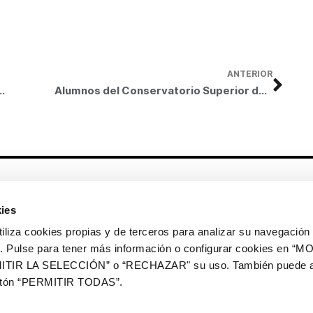
ANTERIOR
 desde el Renacimiento hasta el siglo XX en Concerts a la Fundació
Alumnos del Conservatorio Superior de Música Joaquín Rodrigo de Valencia ofrecen una actuación de guitarra española en Concerts a la Fundació
Otros enlaces
ies
CrediMonte ↗
Alquiler de espacios
a cookies propias y de terceros para analizar su navegación 
Colección de arte
Solicitud de imágenes de la
ios. Pulse para tener más información o configurar cookies en 
colección de arte
ITIR LA SELECCIÓN” o “RECHAZAR" su uso. También puede a
Publicaciones
Comunicación
botón “PERMITIR TODAS”.
Contacto