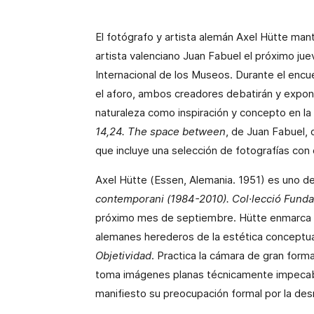
El fotógrafo y artista alemán Axel Hütte man
artista valenciano Juan Fabuel el próximo jue
Internacional de los Museos. Durante el encu
el aforo, ambos creadores debatirán y expondr
naturaleza como inspiración y concepto en la h
14,24. The space between
, de Juan Fabuel, 
que incluye una selección de fotografías con
Axel Hütte (Essen, Alemania. 1951) es uno de
contemporani (1984-2010). Col·lecció Funda
próximo mes de septiembre. Hütte enmarca su
alemanes herederos de la estética conceptua
Objetividad
. Practica la cámara de gran forma
toma imágenes planas técnicamente impecabl
manifiesto su preocupación formal por la des