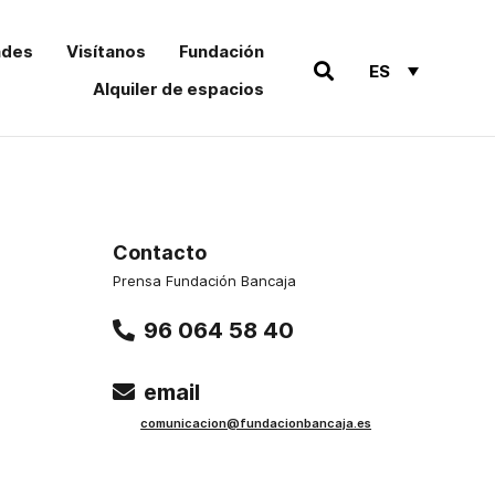
ades
Visítanos
Fundación
ES
Alquiler de espacios
Contacto
Prensa Fundación Bancaja
96 064 58 40
email
comu
nicacion@funda
cionbancaja.es