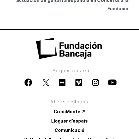
actuación de guitarra española en Concerts a la
Fundació
Seguix-nos en:
Altres enllaços
CrediMonte ↗
Lloguer d’espais
Comunicació