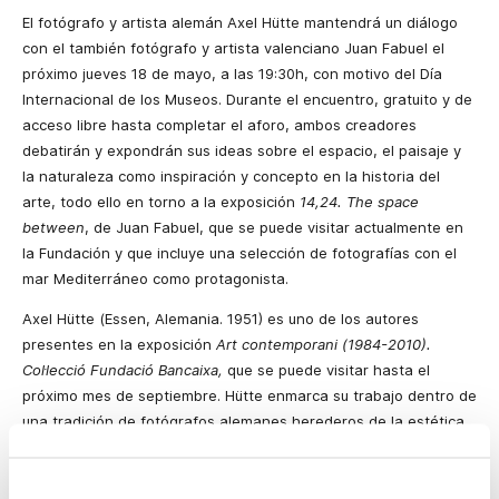
El fotógrafo y artista alemán Axel Hütte mantendrá un diálogo
con el también fotógrafo y artista valenciano Juan Fabuel el
próximo jueves 18 de mayo, a las 19:30h, con motivo del Día
Internacional de los Museos. Durante el encuentro, gratuito y de
acceso libre hasta completar el aforo, ambos creadores
debatirán y expondrán sus ideas sobre el espacio, el paisaje y
la naturaleza como inspiración y concepto en la historia del
arte, todo ello en torno a la exposición
14,24. The space
between
, de Juan Fabuel, que se puede visitar actualmente en
la Fundación y que incluye una selección de fotografías con el
mar Mediterráneo como protagonista.
Axel Hütte (Essen, Alemania. 1951) es uno de los autores
presentes en la exposición
Art contemporani (1984-2010).
Col·lecció Fundació Bancaixa,
que se puede visitar hasta el
próximo mes de septiembre. Hütte enmarca su trabajo dentro de
una tradición de fotógrafos alemanes herederos de la estética
conceptual y que readaptaron el proyecto de la
Nueva
Objetividad
. Practica la cámara de gran formato, adopta una
estética fría, una mirada neutral y toma imágenes planas