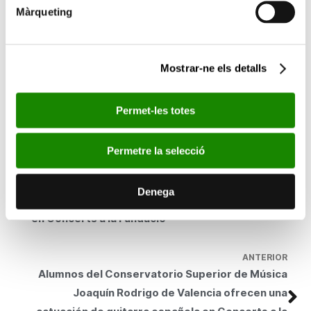
salas de exposición hasta las 24 horas, con entrada gratuita.
Màrqueting
Esta ampliación del horario habitual permitirá al público visitar
las exposiciones que se encuentran actualmente en marcha:
Julian Opie
,
14,24. The space between
y
Art Contemporani
(1984-2010). Col·lecció Fundació Bancaixa
.
Mostrar-ne els detalls
Además, se realizarán visitas guiadas gratuitas a las 18, 19, 20 y
21 horas. Para las visitas guiadas se pueden realizar
Permet-les totes
inscripciones previas en el correo electrónico
visitasguiadas@fundacionbancaja.es
Permetre la selecció
SEGÜENT
El Cuarteto de Cuerda Valencia interpreta
Denega
obras desde el Renacimiento hasta el siglo XX
en Concerts a la Fundació
ANTERIOR
Alumnos del Conservatorio Superior de Música
Joaquín Rodrigo de Valencia ofrecen una